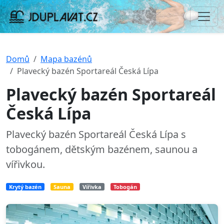
Domů
Mapa bazénů
Plavecký bazén Sportareál Česká Lípa
Plavecký bazén Sportareál
Česká Lípa
Plavecký bazén Sportareál Česká Lípa s
tobogánem, dětským bazénem, saunou a
vířivkou.
Krytý bazén
Sauna
Vířivka
Tobogán