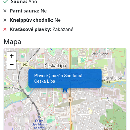
Sauna:
Ano
Parní sauna:
Ne
Kneippův chodník:
Ne
Kraťasové plavky:
Zakázané
Mapa
+
−
Plavecký bazén Sportareál
Česká Lípa