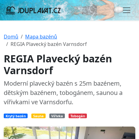
Domů
Mapa bazénů
REGIA Plavecký bazén Varnsdorf
REGIA Plavecký bazén
Varnsdorf
Moderní plavecký bazén s 25m bazénem,
dětským bazénem, tobogánem, saunou a
vířivkami ve Varnsdorfu.
Krytý bazén
Sauna
Vířivka
Tobogán