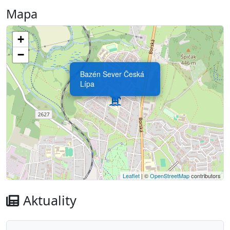
Mapa
+
−
Bazén Sever Česká
Lípa
Leaflet
| ©
OpenStreetMap
contributors
Aktuality