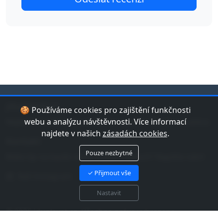
jduplavat.cz
🍪 Používáme cookies pro zajištění funkčnosti
Nejlepší databáze bazénů a koupališť v České republice.
webu a analýzu návštěvnosti. Více informací
najdete v našich
zásadách cookies
.
Kontakt
Pouze nezbytné
Máte tip na bazén nebo chybu v datech? Napište nám!
✓ Přijmout vše
Náš Instagram
Nastavit
© 2026 jduplavat.cz. Všechna práva vyhrazena.