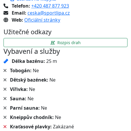
Telefon:
+420 487 877 923
Email:
ceska@sportlipa.cz
Web:
Oficiální stránky
Užitečné odkazy
Rozpis drah
Vybavení a služby
Délka bazénu:
25 m
Tobogán:
Ne
Dětský bazének:
Ne
Vířivka:
Ne
Sauna:
Ne
Parní sauna:
Ne
Kneippův chodník:
Ne
Kraťasové plavky:
Zakázané