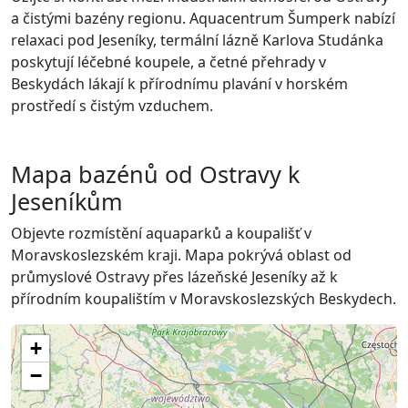
a čistými bazény regionu. Aquacentrum Šumperk nabízí
relaxaci pod Jeseníky, termální lázně Karlova Studánka
poskytují léčebné koupele, a četné přehrady v
Beskydách lákají k přírodnímu plavání v horském
prostředí s čistým vzduchem.
Mapa bazénů od Ostravy k
Jeseníkům
Objevte rozmístění aquaparků a koupališť v
Moravskoslezském kraji. Mapa pokrývá oblast od
průmyslové Ostravy přes lázeňské Jeseníky až k
přírodním koupalištím v Moravskoslezských Beskydech.
+
−