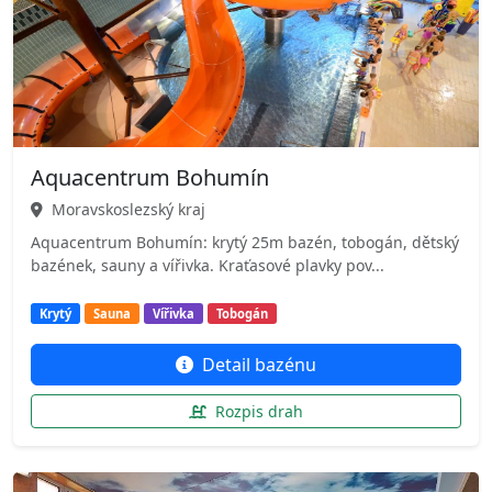
Aquacentrum Bohumín
Moravskoslezský kraj
Aquacentrum Bohumín: krytý 25m bazén, tobogán, dětský
bazének, sauny a vířivka. Kraťasové plavky pov...
Krytý
Sauna
Vířivka
Tobogán
Detail bazénu
Rozpis drah