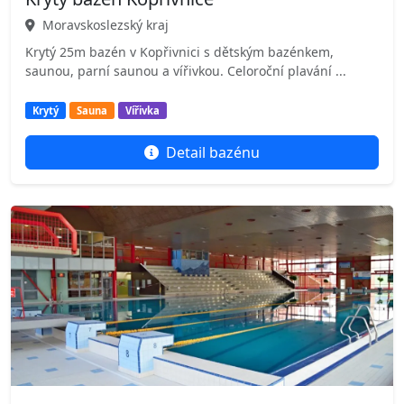
Moravskoslezský kraj
Krytý 25m bazén v Kopřivnici s dětským bazénkem,
saunou, parní saunou a vířivkou. Celoroční plavání ...
Krytý
Sauna
Vířivka
Detail bazénu