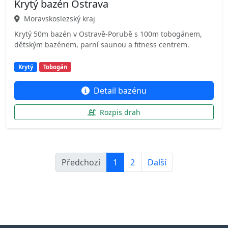
Krytý bazén Ostrava
Moravskoslezský kraj
Krytý 50m bazén v Ostravě-Porubě s 100m tobogánem,
dětským bazénem, parní saunou a fitness centrem.
Krytý
Tobogán
Detail bazénu
Rozpis drah
Předchozí
1
2
Další