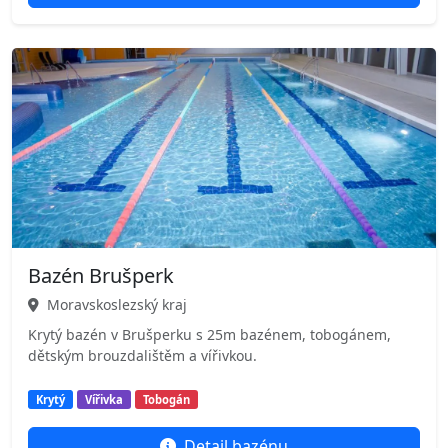
Bazén Brušperk
Moravskoslezský kraj
Krytý bazén v Brušperku s 25m bazénem, tobogánem,
dětským brouzdalištěm a vířivkou.
Krytý
Vířivka
Tobogán
Detail bazénu