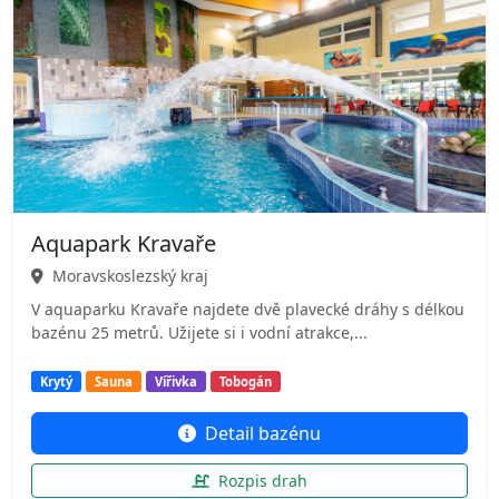
Aquapark Kravaře
Moravskoslezský kraj
V aquaparku Kravaře najdete dvě plavecké dráhy s délkou
bazénu 25 metrů. Užijete si i vodní atrakce,...
Krytý
Sauna
Vířivka
Tobogán
Detail bazénu
Rozpis drah