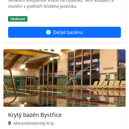
Venkovní koupaliště Vítkov na Opavsku: letní koupání a
slunění v podhůří Nízkého Jeseníku.
Venkovní
Detail bazénu
Krytý bazén Bystřice
Moravskoslezský kraj