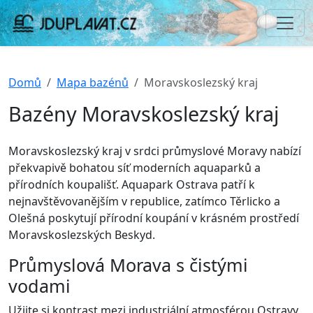
Domů
Mapa bazénů
Moravskoslezský kraj
Bazény Moravskoslezský kraj
Moravskoslezský kraj v srdci průmyslové Moravy nabízí
překvapivě bohatou síť moderních aquaparků a
přírodních koupališť. Aquapark Ostrava patří k
nejnavštěvovanějším v republice, zatímco Těrlicko a
Olešná poskytují přírodní koupání v krásném prostředí
Moravskoslezských Beskyd.
Průmyslová Morava s čistými
vodami
Užijte si kontrast mezi industriální atmosférou Ostravy