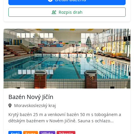
Rozpis drah
Bazén Nový Jičín
Moravskoslezský kraj
Krytý bazén 25 m a venkovní bazén 50 m s tobogánem a
dětským bazénem v Novém Jičíně. Sauna s ochlazo...
Krytý
Sauna
Vířivka
Tobogán