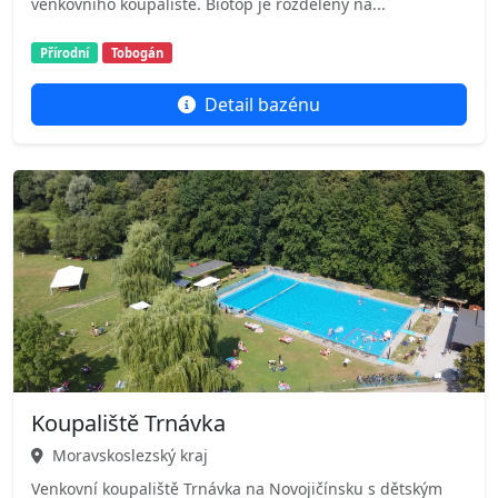
venkovního koupaliště. Biotop je rozdělený na...
Přírodní
Tobogán
Detail bazénu
Koupaliště Trnávka
Moravskoslezský kraj
Venkovní koupaliště Trnávka na Novojičínsku s dětským