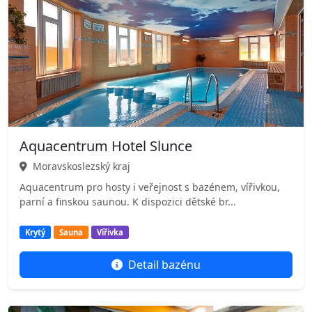
Aquacentrum Hotel Slunce
Moravskoslezský kraj
Aquacentrum pro hosty i veřejnost s bazénem, vířivkou,
parní a finskou saunou. K dispozici dětské br...
Krytý
Sauna
Vířivka
Detail bazénu