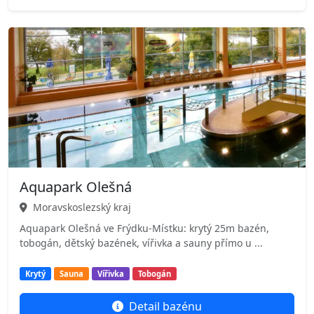
Aquapark Olešná
Moravskoslezský kraj
Aquapark Olešná ve Frýdku-Místku: krytý 25m bazén,
tobogán, dětský bazének, vířivka a sauny přímo u ...
Krytý
Sauna
Vířivka
Tobogán
Detail bazénu