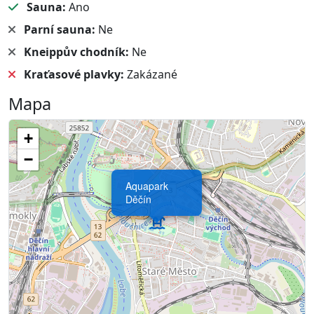
Sauna:
Ano
Parní sauna:
Ne
Kneippův chodník:
Ne
Kraťasové plavky:
Zakázané
Mapa
+
−
Aquapark
Děčín