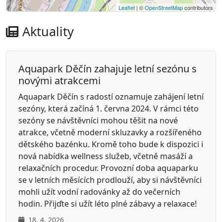
Leaflet
| ©
OpenStreetMap
contributors
Aktuality
Aquapark Děčín zahajuje letní sezónu s
novými atrakcemi
Aquapark Děčín s radostí oznamuje zahájení letní
sezóny, která začíná 1. června 2024. V rámci této
sezóny se návštěvníci mohou těšit na nové
atrakce, včetně moderní skluzavky a rozšířeného
dětského bazénku. Kromě toho bude k dispozici i
nová nabídka wellness služeb, včetně masáží a
relaxačních procedur. Provozní doba aquaparku
se v letních měsících prodlouží, aby si návštěvníci
mohli užít vodní radovánky až do večerních
hodin. Přijďte si užít léto plné zábavy a relaxace!
18. 4. 2026