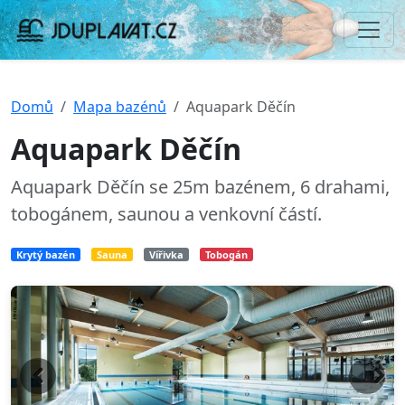
Domů
Mapa bazénů
Aquapark Děčín
Aquapark Děčín
Aquapark Děčín se 25m bazénem, 6 drahami,
tobogánem, saunou a venkovní částí.
Krytý bazén
Sauna
Vířivka
Tobogán