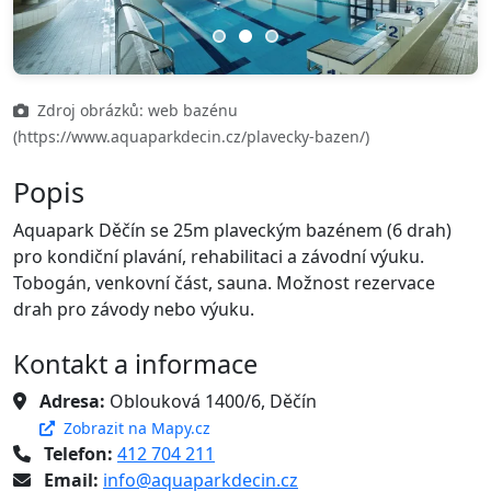
Previous
Next
Zdroj obrázků: web bazénu
(https://www.aquaparkdecin.cz/plavecky-bazen/)
Popis
Aquapark Děčín se 25m plaveckým bazénem (6 drah)
pro kondiční plavání, rehabilitaci a závodní výuku.
Tobogán, venkovní část, sauna. Možnost rezervace
drah pro závody nebo výuku.
Kontakt a informace
Adresa:
Oblouková 1400/6, Děčín
Zobrazit na Mapy.cz
Telefon:
412 704 211
Email:
info@aquaparkdecin.cz