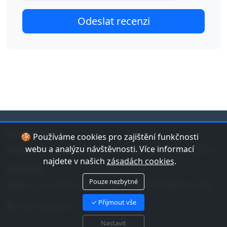
jduplavat.cz
🍪 Používáme cookies pro zajištění funkčnosti
Nejlepší databáze bazénů a koupališť v České republice.
webu a analýzu návštěvnosti. Více informací
najdete v našich
zásadách cookies
.
Kontakt
Pouze nezbytné
Máte tip na bazén nebo chybu v datech? Napište nám!
✓ Přijmout vše
Náš Instagram
Nastavit