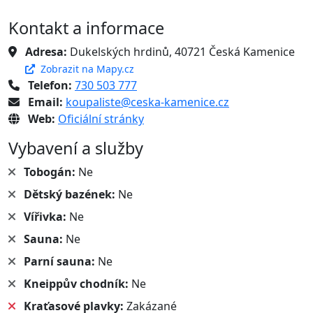
Kontakt a informace
Adresa:
Dukelských hrdinů, 40721 Česká Kamenice
Zobrazit na Mapy.cz
Telefon:
730 503 777
Email:
koupaliste@ceska-kamenice.cz
Web:
Oficiální stránky
Vybavení a služby
Tobogán:
Ne
Dětský bazének:
Ne
Vířivka:
Ne
Sauna:
Ne
Parní sauna:
Ne
Kneippův chodník:
Ne
Kraťasové plavky:
Zakázané