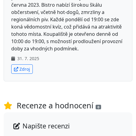
června 2023. Bistro nabízí širokou škálu
občerstvení, včetně hot-dogů, zmrzliny a
regionálních piv. Každé pondělí od 19:00 se zde
koná vědomostní kvíz, což přidává na atraktivitě
tohoto místa. Koupaliště je otevřeno denně od
10:00 do 19:00, s možností prodloužení provozní
doby za vhodných podmínek.
31. 7. 2025
Zdroj
+
−
Leaflet
| ©
OpenStreetMap
contributors
Recenze a hodnocení
0
Městské koupaliště Česká Kame
Napište recenzi