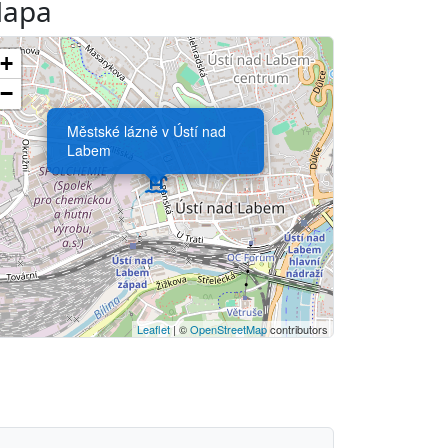
apa
+
−
Městské lázně v Ústí nad
Labem
Leaflet
| ©
OpenStreetMap
contributors