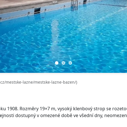
cz/mestske-lazne/mestske-lazne-bazen/)
oku 1908. Rozměry 19×7 m, vysoký klenbový strop se rozet
jnosti dostupný v omezené době ve všední dny, neomezeně