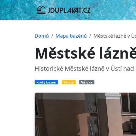
Domů
Mapa bazénů
Městské lázně v Ú
Městské lázně
Historické Městské lázně v Ústí na
Krytý bazén
Sauna
Vířivka