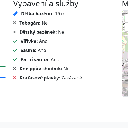
Vybavení a služby
M
Délka bazénu:
19 m
Tobogán:
Ne
Dětský bazének:
Ne
Vířivka:
Ano
Sauna:
Ano
Parní sauna:
Ano
Kneippův chodník:
Ne
Kraťasové plavky:
Zakázané