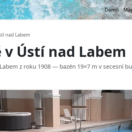
Domů
Map
stí nad Labem
 v Ústí nad Labem
d Labem z roku 1908 — bazén 19×7 m v secesní b