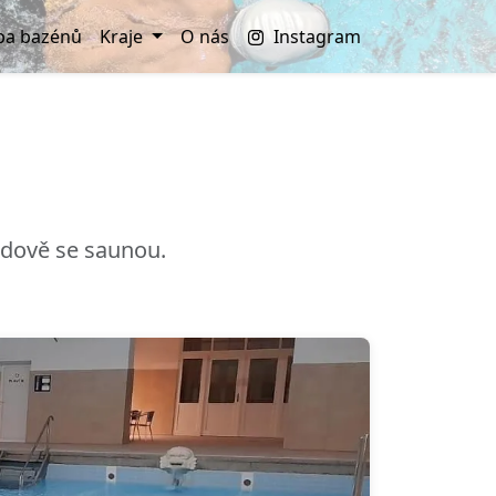
a bazénů
Kraje
O nás
Instagram
udově se saunou.