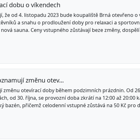
rací dobu o víkendech
, že od 4. listopadu 2023 bude koupaliště Brná otevřeno o
štěvníků a snahu o prodloužení doby pro relaxaci a sportovní 
nová sauna. Ceny vstupného zůstávají beze změny, dospělí za
oznamují změnu otev...
í změnu otevírací doby během podzimních prázdnin. Od 26. 
h, od 30. října, se provozní doba zkrátí na 12:00 až 20:00 ka
ký bazén, přičemž celodenní vstupné zůstává na 50 Kč pro d