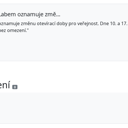
 Labem oznamuje změ...
znamuje změnu otevírací doby pro veřejnost. Dne 10. a 17.
bez omezení."
ení
0