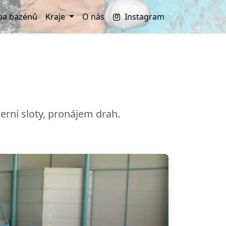
a bazénů
Kraje
O nás
Instagram
erní sloty, pronájem drah.