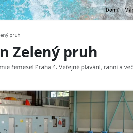
Domů
Map
lený pruh
n Zelený pruh
ie řemesel Praha 4. Veřejné plavání, ranní a več