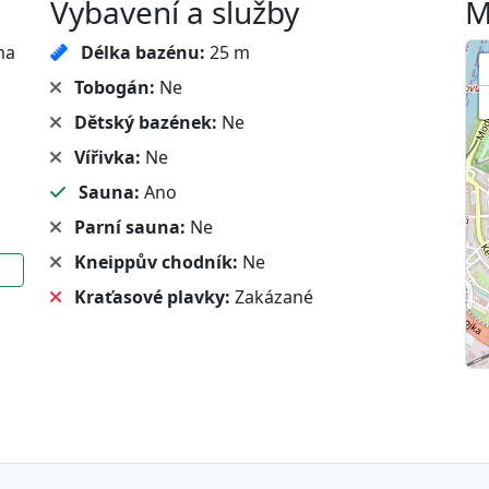
Vybavení a služby
M
ha
Délka bazénu:
25 m
Tobogán:
Ne
Dětský bazének:
Ne
Vířivka:
Ne
Sauna:
Ano
Parní sauna:
Ne
Kneippův chodník:
Ne
Kraťasové plavky:
Zakázané