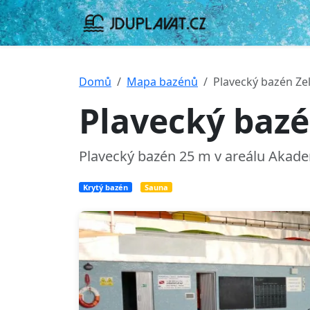
Domů
Mapa bazénů
Plavecký bazén Ze
Plavecký bazé
Plavecký bazén 25 m v areálu Akadem
Krytý bazén
Sauna