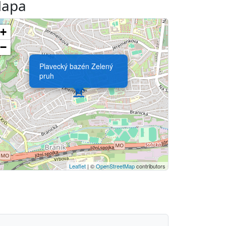
apa
+
−
Plavecký bazén Zelený
pruh
Leaflet
| ©
OpenStreetMap
contributors