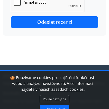
jduplavat.cz
🍪 Používáme cookies pro zajištění funkčnosti
Nejlepší databáze bazénů a koupališť v České republice.
webu a analýzu návštěvnosti. Více informací
najdete v našich
zásadách cookies
.
Kontakt
Pouze nezbytné
Máte tip na bazén nebo chybu v datech? Napište nám!