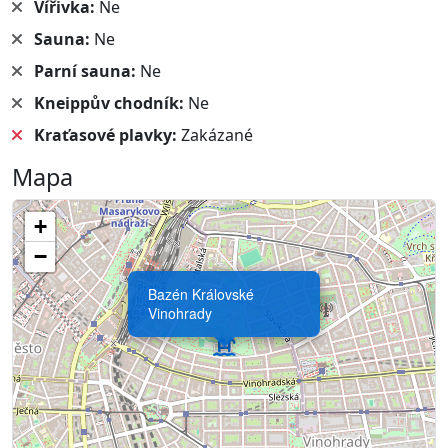
Vířivka:
Ne
Sauna:
Ne
Parní sauna:
Ne
Kneippův chodník:
Ne
Kraťasové plavky:
Zakázané
Mapa
+
−
Bazén Královské
Vinohrady