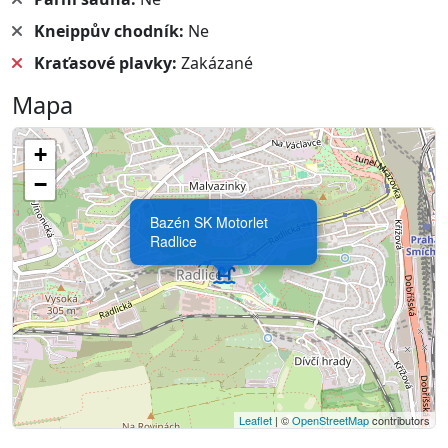
Kneippův chodník:
Ne
Kraťasové plavky:
Zakázané
Mapa
+
−
Bazén SK Motorlet
Radlice
Leaflet
| ©
OpenStreetMap
contributors