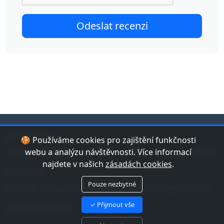
jduplavat.cz
🍪 Používáme cookies pro zajištění funkčnosti
Nejlepší databáze bazénů a koupališť v České republice.
webu a analýzu návštěvnosti. Více informací
najdete v našich
zásadách cookies
.
Kontakt
Pouze nezbytné
Máte tip na bazén nebo chybu v datech? Napište nám!
✓ Přijmout vše
Náš Instagram