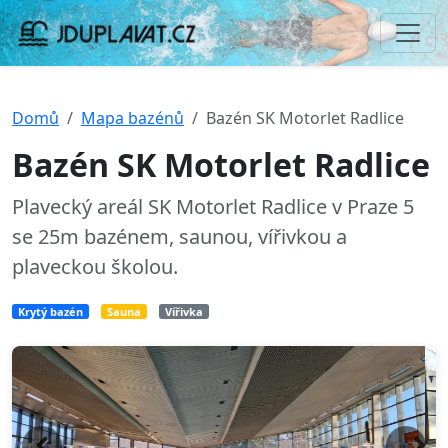
Domů
Mapa bazénů
Bazén SK Motorlet Radlice
Bazén SK Motorlet Radlice
Plavecký areál SK Motorlet Radlice v Praze 5
se 25m bazénem, saunou, vířivkou a
plaveckou školou.
Krytý bazén
Sauna
Vířivka