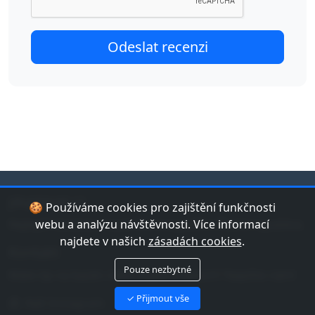
jduplavat.cz
🍪 Používáme cookies pro zajištění funkčnosti
Nejlepší databáze bazénů a koupališť v České republice.
webu a analýzu návštěvnosti. Více informací
najdete v našich
zásadách cookies
.
Kontakt
Pouze nezbytné
Máte tip na bazén nebo chybu v datech? Napište nám!
✓ Přijmout vše
Náš Instagram