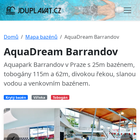
Domů
Mapa bazénů
AquaDream Barrandov
AquaDream Barrandov
Aquapark Barrandov v Praze s 25m bazénem,
tobogány 115m a 62m, divokou řekou, slanou
vodou a venkovním bazénem.
Krytý bazén
Vířivka
Tobogán