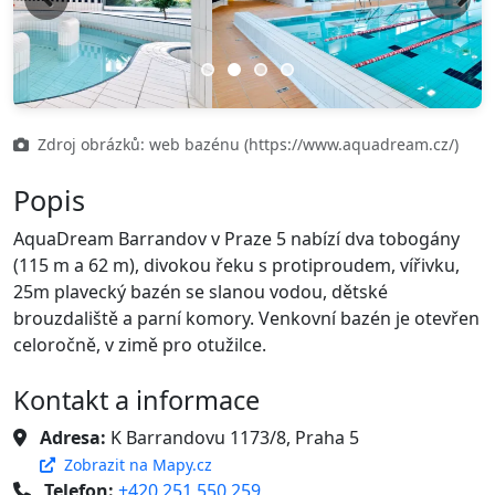
Previous
Next
Zdroj obrázků: web bazénu (https://www.aquadream.cz/)
Popis
AquaDream Barrandov v Praze 5 nabízí dva tobogány
(115 m a 62 m), divokou řeku s protiproudem, vířivku,
25m plavecký bazén se slanou vodou, dětské
brouzdaliště a parní komory. Venkovní bazén je otevřen
celoročně, v zimě pro otužilce.
Kontakt a informace
Adresa:
K Barrandovu 1173/8, Praha 5
Zobrazit na Mapy.cz
Telefon:
+420 251 550 259