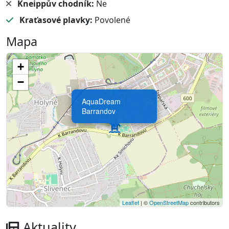
Kneippův chodník:
Ne
Kraťasové plavky:
Povolené
Mapa
+
−
AquaDream
Barrandov
Leaflet
| ©
OpenStreetMap
contributors
Aktuality