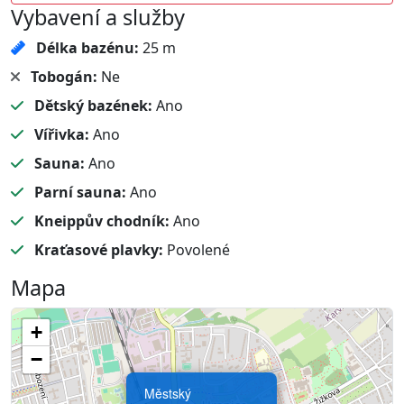
Vybavení a služby
Délka bazénu:
25 m
Tobogán:
Ne
Dětský bazének:
Ano
Vířivka:
Ano
Sauna:
Ano
Parní sauna:
Ano
Kneippův chodník:
Ano
Kraťasové plavky:
Povolené
Mapa
+
−
Městský