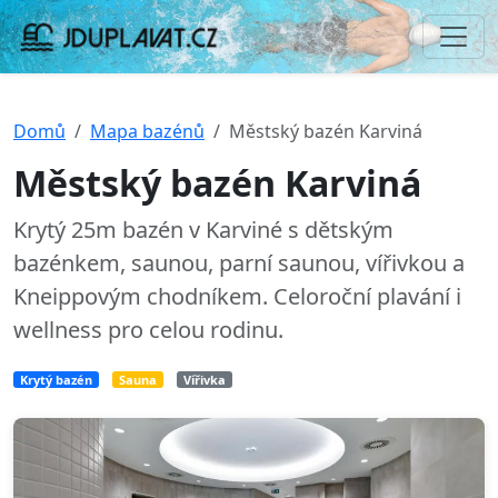
Domů
Mapa bazénů
Městský bazén Karviná
Městský bazén Karviná
Krytý 25m bazén v Karviné s dětským
bazénkem, saunou, parní saunou, vířivkou a
Kneippovým chodníkem. Celoroční plavání i
wellness pro celou rodinu.
Krytý bazén
Sauna
Vířivka