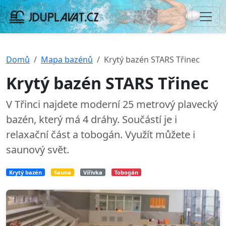
Domů
Mapa bazénů
Krytý bazén STARS Třinec
Krytý bazén STARS Třinec
V Třinci najdete moderní 25 metrový plavecký
bazén, který má 4 dráhy. Součástí je i
relaxační část a tobogán. Využít můžete i
saunový svět.
Krytý bazén
Sauna
Vířivka
Tobogán