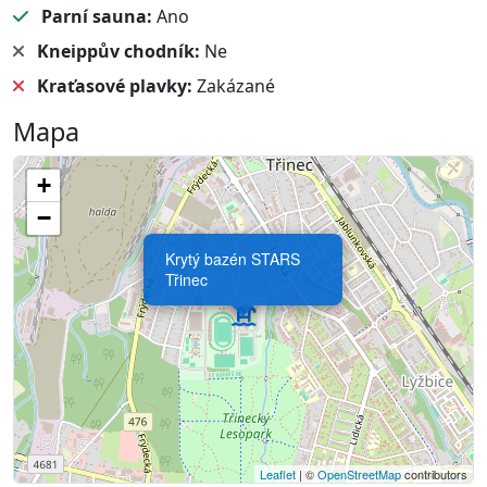
Parní sauna:
Ano
Kneippův chodník:
Ne
Kraťasové plavky:
Zakázané
Mapa
+
−
Krytý bazén STARS
Třinec
Leaflet
| ©
OpenStreetMap
contributors