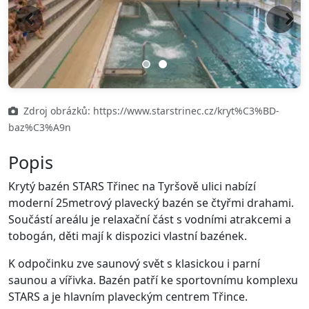
Previous
Next
Zdroj obrázků: https://www.starstrinec.cz/kryt%C3%BD-
baz%C3%A9n
Popis
Krytý bazén STARS Třinec na Tyršově ulici nabízí
moderní 25metrový plavecký bazén se čtyřmi drahami.
Součástí areálu je relaxační část s vodními atrakcemi a
tobogán, děti mají k dispozici vlastní bazének.
K odpočinku zve saunový svět s klasickou i parní
saunou a vířivka. Bazén patří ke sportovnímu komplexu
STARS a je hlavním plaveckým centrem Třince.