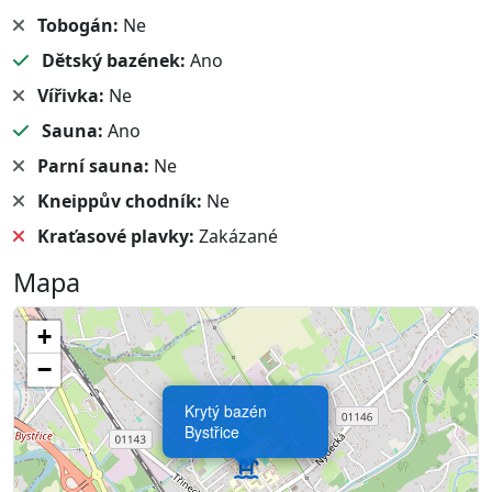
Tobogán:
Ne
Dětský bazének:
Ano
Vířivka:
Ne
Sauna:
Ano
Parní sauna:
Ne
Kneippův chodník:
Ne
Kraťasové plavky:
Zakázané
Mapa
+
−
Krytý bazén
Bystřice