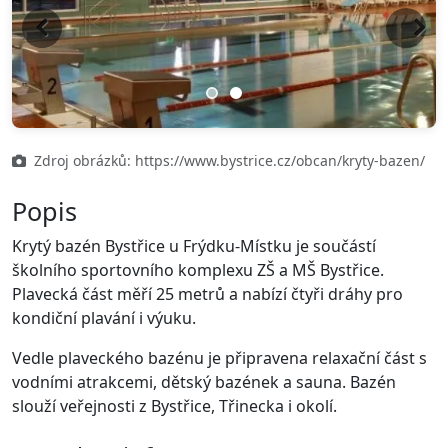
Previous
Next
Zdroj obrázků: https://www.bystrice.cz/obcan/kryty-bazen/
Popis
Krytý bazén Bystřice u Frýdku-Místku je součástí
školního sportovního komplexu ZŠ a MŠ Bystřice.
Plavecká část měří 25 metrů a nabízí čtyři dráhy pro
kondiční plavání i výuku.
Vedle plaveckého bazénu je připravena relaxační část s
vodními atrakcemi, dětský bazének a sauna. Bazén
slouží veřejnosti z Bystřice, Třinecka i okolí.