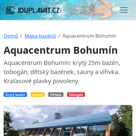
Domů
Mapa bazénů
Aquacentrum Bohumín
Aquacentrum Bohumín
Aquacentrum Bohumín: krytý 25m bazén,
tobogán, dětský bazének, sauny a vířivka.
Kraťasové plavky povoleny.
Krytý bazén
Sauna
Vířivka
Tobogán