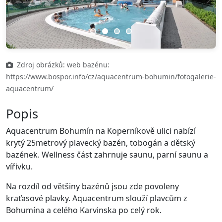
Previous
Next
Zdroj obrázků: web bazénu:
https://www.bospor.info/cz/aquacentrum-bohumin/fotogalerie-
aquacentrum/
Popis
Aquacentrum Bohumín na Koperníkově ulici nabízí
krytý 25metrový plavecký bazén, tobogán a dětský
bazének. Wellness část zahrnuje saunu, parní saunu a
vířivku.
Na rozdíl od většiny bazénů jsou zde povoleny
kraťasové plavky. Aquacentrum slouží plavcům z
Bohumína a celého Karvinska po celý rok.