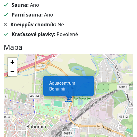
Sauna:
Ano
Parní sauna:
Ano
Kneippův chodník:
Ne
Kraťasové plavky:
Povolené
Mapa
+
−
Aquacentrum
Bohumín