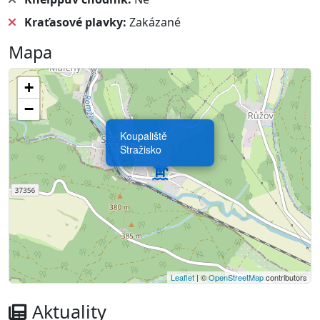
Kraťasové plavky:
Zakázané
Mapa
+
−
Koupaliště
Stražisko
Leaflet
| ©
OpenStreetMap
contributors
Aktuality