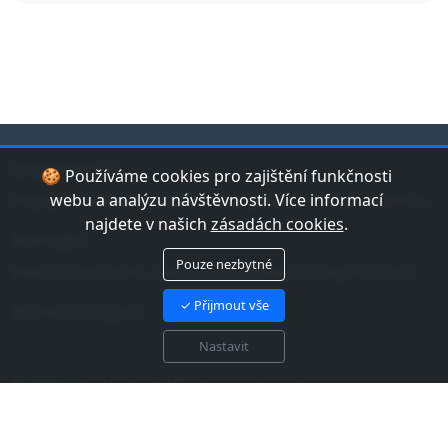
jduplavat.cz
🍪 Používáme cookies pro zajištění funkčnosti
Nejlepší databáze bazénů a koupališť v České republice.
webu a analýzu návštěvnosti. Více informací
najdete v našich
zásadách cookies
.
Kontakt
Pouze nezbytné
Máte tip na bazén nebo chybu v datech? Napište nám!
✓ Přijmout vše
Náš Instagram
Nastavit
© 2026 jduplavat.cz. Všechna práva vyhrazena.
Zásady cookies EU
Zásady zpracování osobních
údajů
Mapa webu