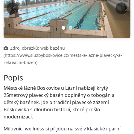
Previous
Next
Zdroj obrázků: web bazénu
(https://www.sluzbyboskovice.cz/mestske-lazne-plavecky-a-
rekreacni-bazen)
Popis
Městské lázně Boskovice u Lázní nabízejí krytý
25metrový plavecký bazén doplněný o tobogán a
dětský bazének. Jde o tradiční plavecké zázemí
Boskovicka s dlouhou historií, které prošlo
modernizací.
Milovníci wellness si přijdou na své v klasické i parní