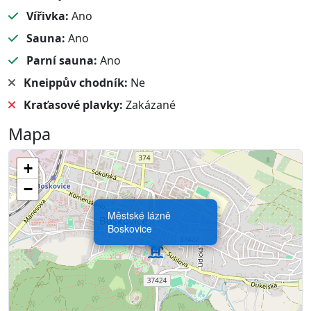
Vířivka:
Ano
Sauna:
Ano
Parní sauna:
Ano
Kneippův chodník:
Ne
Kraťasové plavky:
Zakázané
Mapa
+
−
Městské lázně
Boskovice