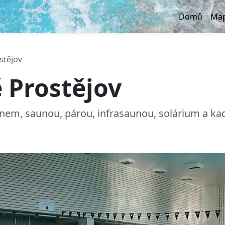
Domů
Map
stějov
 Prostějov
nem, saunou, párou, infrasaunou, solárium a ka