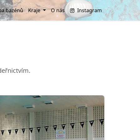
a bazénů
Kraje
O nás
Instagram
deřnictvím.