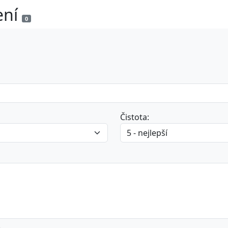
ení
0
Čistota: