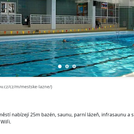
v.cz/cz/m/mestske-lazne/)
stí nabízejí 25m bazén, saunu, parní lázeň, infrasaunu a s
WiFi.