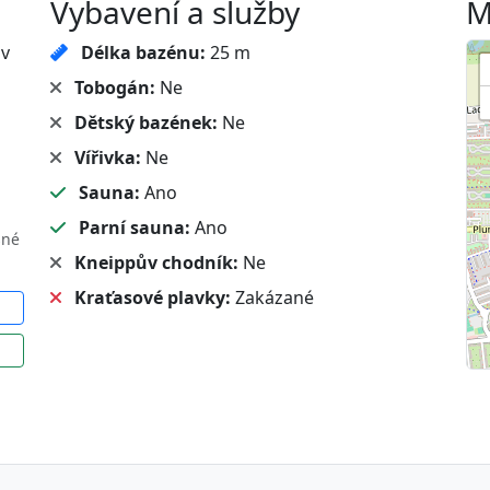
Vybavení a služby
M
ov
Délka bazénu:
25 m
Tobogán:
Ne
Dětský bazének:
Ne
Vířivka:
Ne
Sauna:
Ano
Parní sauna:
Ano
sné
Kneippův chodník:
Ne
Kraťasové plavky:
Zakázané