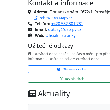
Kontakt a informace
Adresa:
Floriánské nám. 2672/1, Prostěj
Zobrazit na Mapy.cz
Telefon:
+420 582 301 781
Email:
dotazy@dsp-pv.cz
Web:
Oficiální stránky
Užitečné odkazy
Otevírací doba bazénu se často mění, pro pře
informace klikněte na odkaz: otevírací doba.
Otevírací doba
Rozpis drah
Aktuality