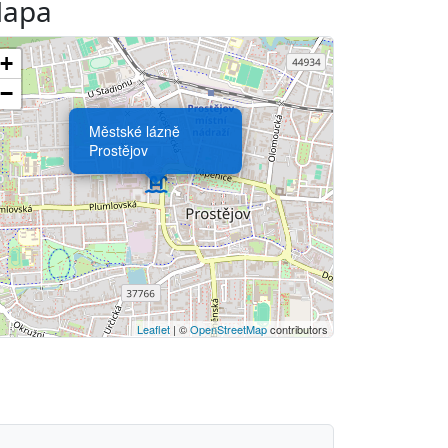
apa
+
−
Městské lázně
Prostějov
Leaflet
| ©
OpenStreetMap
contributors