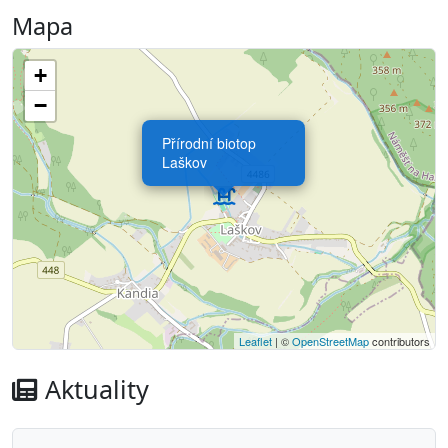
Mapa
+
−
Přírodní biotop
Laškov
Leaflet
| ©
OpenStreetMap
contributors
Aktuality