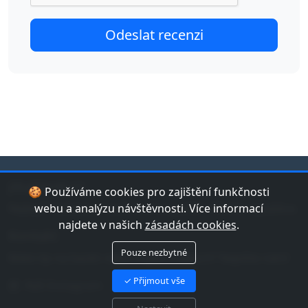
jduplavat.cz
🍪 Používáme cookies pro zajištění funkčnosti
Nejlepší databáze bazénů a koupališť v České republice.
webu a analýzu návštěvnosti. Více informací
najdete v našich
zásadách cookies
.
Kontakt
Pouze nezbytné
Máte tip na bazén nebo chybu v datech? Napište nám!
✓ Přijmout vše
Náš Instagram