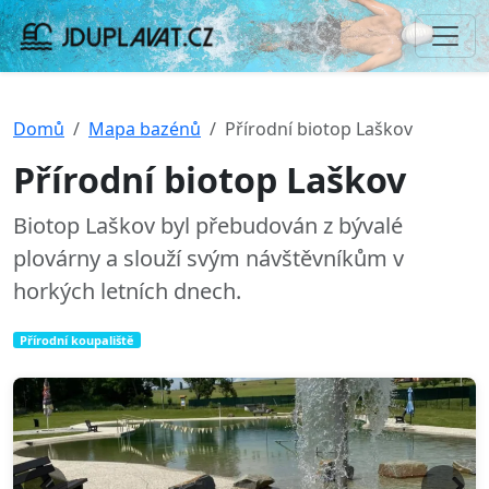
Domů
Mapa bazénů
Přírodní biotop Laškov
Přírodní biotop Laškov
Biotop Laškov byl přebudován z bývalé
plovárny a slouží svým návštěvníkům v
horkých letních dnech.
Přírodní koupaliště