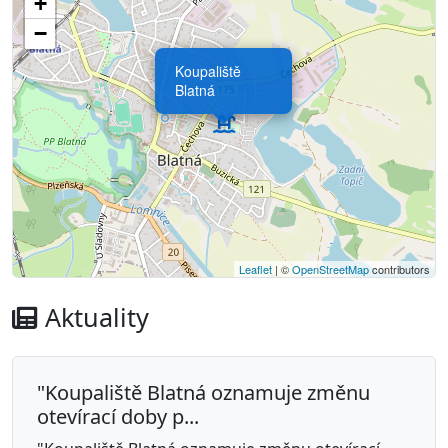
+
−
Koupaliště
Blatná
Leaflet
| ©
OpenStreetMap
contributors
Aktuality
"Koupaliště Blatná oznamuje změnu
otevírací doby p...