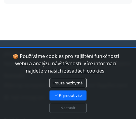
jduplavat.cz
🍪 Používáme cookies pro zajištění funkčnosti
Nejlepší databáze bazénů a koupališť v České republice.
webu a analýzu návštěvnosti. Více informací
najdete v našich
zásadách cookies
.
Kontakt
Pouze nezbytné
Máte tip na bazén nebo chybu v datech? Napište nám!
✓ Přijmout vše
Náš Instagram
Nastavit
© 2026 jduplavat.cz. Všechna práva vyhrazena.
Zásady cookies EU
Zásady zpracování osobních
údajů
Mapa webu