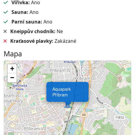
Vířivka:
Ano
Sauna:
Ano
Parní sauna:
Ano
Kneippův chodník:
Ne
Kraťasové plavky:
Zakázané
Mapa
+
−
Aquapark
Příbram