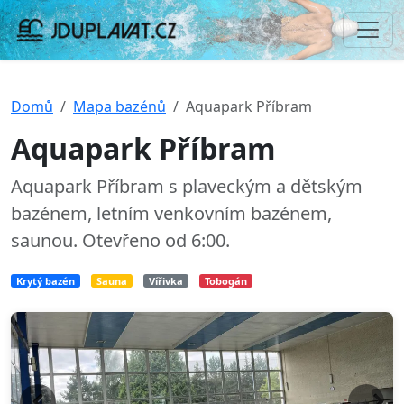
Domů
Mapa bazénů
Aquapark Příbram
Aquapark Příbram
Aquapark Příbram s plaveckým a dětským
bazénem, letním venkovním bazénem,
saunou. Otevřeno od 6:00.
Krytý bazén
Sauna
Vířivka
Tobogán