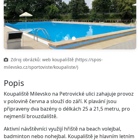
Previous
Next
Zdroj obrázků: web koupaliště (https://spos-
milevsko.cz/sportoviste/koupaliste/)
Popis
Koupaliště Milevsko na Petrovické ulici zahajuje provoz
v polovině června a slouží do září. K plavání jsou
připraveny dva bazény o délkách 25 a 21,5 metru, pro
nejmenší brouzdaliště.
Aktivní návštěvníci využijí hřiště na beach volejbal,
badminton nebo nohejbal. Koupaliště je hlavním letním