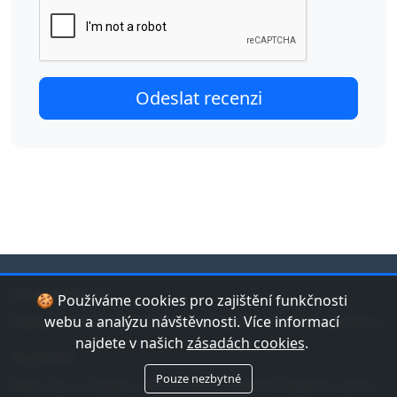
jduplavat.cz
🍪 Používáme cookies pro zajištění funkčnosti
Nejlepší databáze bazénů a koupališť v České republice.
webu a analýzu návštěvnosti. Více informací
najdete v našich
zásadách cookies
.
Kontakt
Pouze nezbytné
Máte tip na bazén nebo chybu v datech? Napište nám!