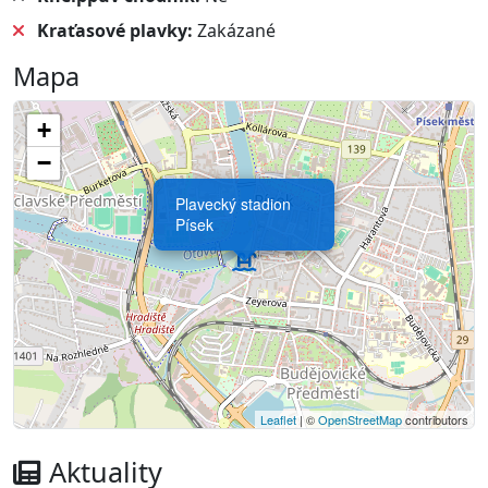
Kraťasové plavky:
Zakázané
Mapa
+
−
Plavecký stadion
Písek
Leaflet
| ©
OpenStreetMap
contributors
Aktuality