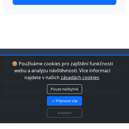
jduplavat.cz
🍪 Používáme cookies pro zajištění funkčnosti
Nejlepší databáze bazénů a koupališť v České republice.
webu a analýzu návštěvnosti. Více informací
najdete v našich
zásadách cookies
.
Kontakt
Pouze nezbytné
Máte tip na bazén nebo chybu v datech? Napište nám!
✓ Přijmout vše
Náš Instagram
Nastavit
© 2026 jduplavat.cz. Všechna práva vyhrazena.