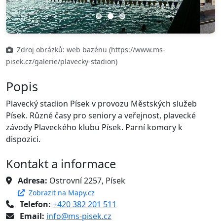
Previous
Next
Zdroj obrázků: web bazénu (https://www.ms-
pisek.cz/galerie/plavecky-stadion)
Popis
Plavecký stadion Písek v provozu Městských služeb
Písek. Různé časy pro seniory a veřejnost, plavecké
závody Plaveckého klubu Písek. Parní komory k
dispozici.
Kontakt a informace
Adresa:
Ostrovní 2257, Písek
Zobrazit na Mapy.cz
Telefon:
+420 382 201 511
Email:
info@ms-pisek.cz