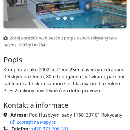
Previous
Next
Zdroj obrázků: web bazénu (https://sport.rokycany.cz/o-
nas/ds-1007/p1=1754)
Popis
Komplex z roku 2002 se třemi 25m plaveckými drahami,
dětským bazénem, 80m tobogánem, vířivkami, parními
kabinami a finskou saunou s ochlazovacím bazénkem.
Přes 2 miliony návštěvníků za dobu provozu.
Kontakt a informace
Adresa:
Pod Husovými sady 1160, 337 01 Rokycany
Zobrazit na Mapy.cz
Telefon:
+420 371 706 181