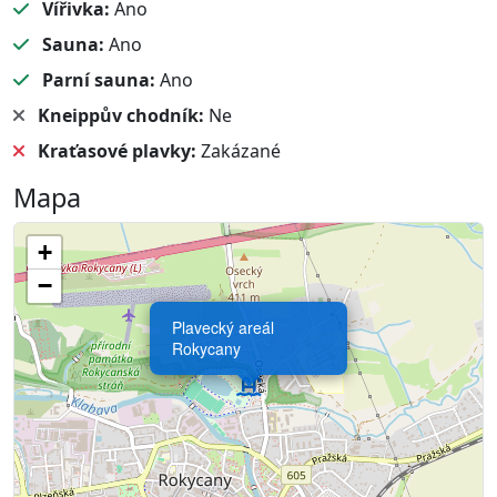
Vířivka:
Ano
Sauna:
Ano
Parní sauna:
Ano
Kneippův chodník:
Ne
Kraťasové plavky:
Zakázané
Mapa
+
−
Plavecký areál
Rokycany