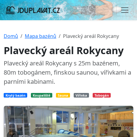
Domů
Mapa bazénů
Plavecký areál Rokycany
Plavecký areál Rokycany
Plavecký areál Rokycany s 25m bazénem,
80m tobogánem, finskou saunou, vířivkami a
parními kabinami.
Krytý bazén
Koupaliště
Sauna
Vířivka
Tobogán