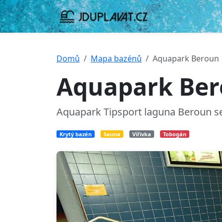
Domů
Mapa bazénů
Aquapark Beroun
Aquapark Be
Aquapark Tipsport laguna Beroun s
Krytý bazén
Sauna
Vířivka
Tobogán