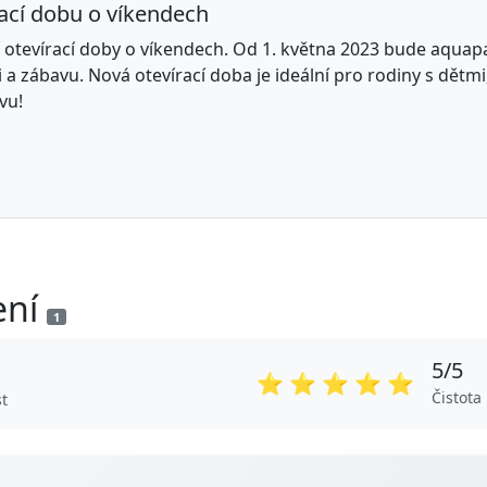
ací dobu o víkendech
tevírací doby o víkendech. Od 1. května 2023 bude aquapa
 a zábavu. Nová otevírací doba je ideální pro rodiny s dětmi,
vu!
ení
1
5/5
⭐
⭐
⭐
⭐
⭐
Čistota
t