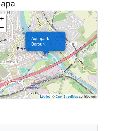
apa
+
−
Aquapark
Beroun
Leaflet
| ©
OpenStreetMap
contributors