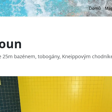
Domů
Map
roun
e 25m bazénem, tobogány, Kneippovým chodníkem