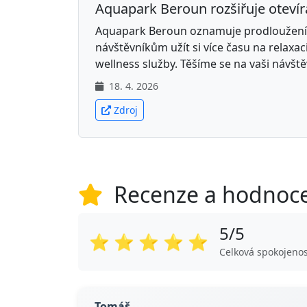
Aquapark Beroun rozšiřuje otevír
Aquapark Beroun oznamuje prodloužení o
návštěvníkům užít si více času na relaxaci
wellness služby. Těšíme se na vaši návště
18. 4. 2026
Zdroj
Recenze a hodnoc
5/5
⭐
⭐
⭐
⭐
⭐
Celková spokojenos
Tomáš