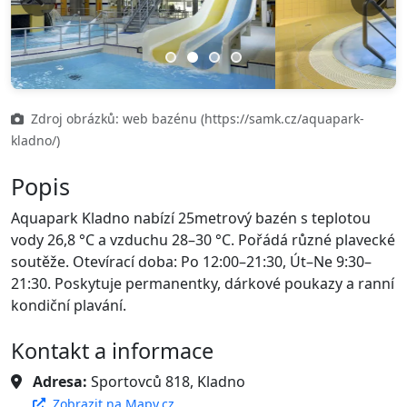
Previous
Next
Zdroj obrázků: web bazénu (https://samk.cz/aquapark-
kladno/)
Popis
Aquapark Kladno nabízí 25metrový bazén s teplotou
vody 26,8 °C a vzduchu 28–30 °C. Pořádá různé plavecké
soutěže. Otevírací doba: Po 12:00–21:30, Út–Ne 9:30–
21:30. Poskytuje permanentky, dárkové poukazy a ranní
kondiční plavání.
Kontakt a informace
Adresa:
Sportovců 818, Kladno
Zobrazit na Mapy.cz