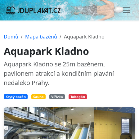
Domů
Mapa bazénů
Aquapark Kladno
Aquapark Kladno
Aquapark Kladno se 25m bazénem,
pavilonem atrakcí a kondičním plavání
nedaleko Prahy.
Krytý bazén
Sauna
Vířivka
Tobogán