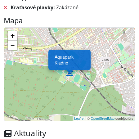
Kraťasové plavky:
Zakázané
Mapa
+
−
Aquapark
Kladno
Leaflet
| ©
OpenStreetMap
contributors
Aktuality