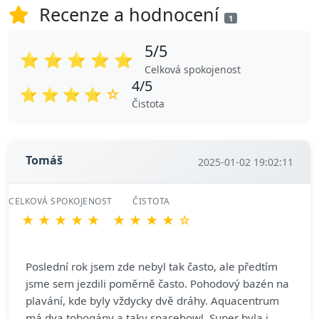
Recenze a hodnocení
1
5/5
⭐
⭐
⭐
⭐
⭐
Celková spokojenost
4/5
⭐
⭐
⭐
⭐
☆
Čistota
Tomáš
2025-01-02 19:02:11
CELKOVÁ SPOKOJENOST
ČISTOTA
★
★
★
★
★
★
★
★
★
☆
Poslední rok jsem zde nebyl tak často, ale předtím
jsme sem jezdili poměrně často. Pohodový bazén na
plavání, kde byly vždycky dvě dráhy. Aquacentrum
má dva tobogány a taky spacebowl. Super byla i