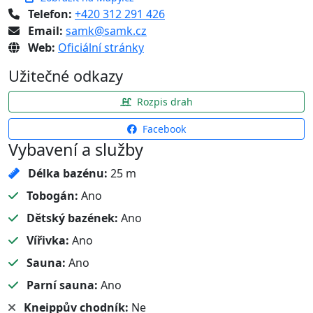
Telefon:
+420 312 291 426
Email:
samk@samk.cz
Web:
Oficiální stránky
Užitečné odkazy
Rozpis drah
Facebook
Vybavení a služby
Délka bazénu:
25 m
Tobogán:
Ano
Dětský bazének:
Ano
Vířivka:
Ano
Sauna:
Ano
Parní sauna:
Ano
Kneippův chodník:
Ne