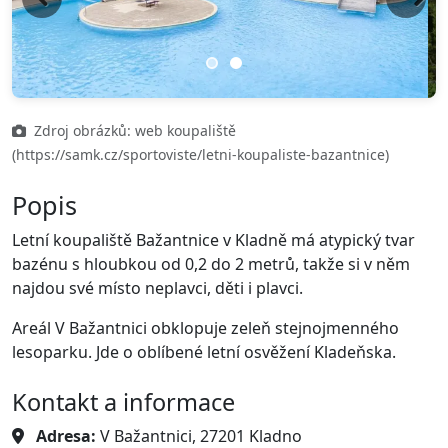
Previous
Next
Zdroj obrázků: web koupaliště
(https://samk.cz/sportoviste/letni-koupaliste-bazantnice)
Popis
Letní koupaliště Bažantnice v Kladně má atypický tvar
bazénu s hloubkou od 0,2 do 2 metrů, takže si v něm
najdou své místo neplavci, děti i plavci.
Areál V Bažantnici obklopuje zeleň stejnojmenného
lesoparku. Jde o oblíbené letní osvěžení Kladeňska.
Kontakt a informace
Adresa:
V Bažantnici, 27201 Kladno