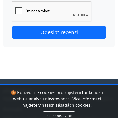
jduplavat.cz
🍪 Používáme cookies pro zajištění funkčnosti
Nejlepší databáze bazénů a koupališť v České republice.
webu a analýzu návštěvnosti. Více informací
najdete v našich
zásadách cookies
.
Kontakt
Pouze nezbytné
Máte tip na bazén nebo chybu v datech? Napište nám!