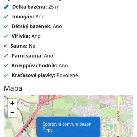
Délka bazénu:
25 m
Tobogán:
Ano
Dětský bazének:
Ano
Vířivka:
Ano
Sauna:
Ne
Parní sauna:
Ano
Kneippův chodník:
Ano
Kraťasové plavky:
Povolené
Mapa
+
−
Sportovní centrum bazén
Řepy