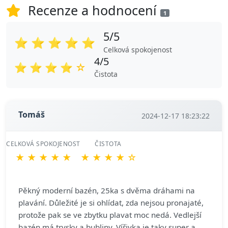
Recenze a hodnocení
1
5/5
⭐
⭐
⭐
⭐
⭐
Celková spokojenost
4/5
⭐
⭐
⭐
⭐
☆
Čistota
Tomáš
2024-12-17 18:23:22
CELKOVÁ SPOKOJENOST
ČISTOTA
★
★
★
★
★
★
★
★
★
☆
Pěkný moderní bazén, 25ka s dvěma dráhami na
plavání. Důležité je si ohlídat, zda nejsou pronajaté,
protože pak se ve zbytku plavat moc nedá. Vedlejší
bazén má trysky a bubliny. Vířivka je taky super a