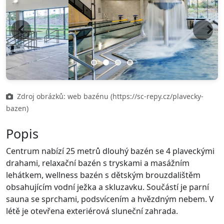
Previous
Next
Zdroj obrázků: web bazénu (https://sc-repy.cz/plavecky-
bazen)
Popis
Centrum nabízí 25 metrů dlouhý bazén se 4 plaveckými
drahami, relaxační bazén s tryskami a masážním
lehátkem, wellness bazén s dětským brouzdalištěm
obsahujícím vodní ježka a skluzavku. Součástí je parní
sauna se sprchami, podsvícením a hvězdným nebem. V
létě je otevřena exteriérová sluneční zahrada.