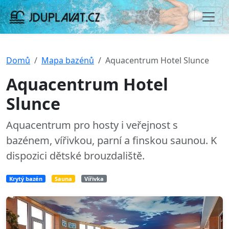
Domů
Mapa bazénů
Aquacentrum Hotel Slunce
Aquacentrum Hotel
Slunce
Aquacentrum pro hosty i veřejnost s
bazénem, vířivkou, parní a finskou saunou. K
dispozici dětské brouzdaliště.
Krytý bazén
Sauna
Vířivka