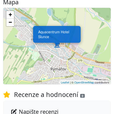
Mapa
+
−
Aquacentrum Hotel
Slunce
Leaflet
| ©
OpenStreetMap
contributors
Recenze a hodnocení
0
Napište recenzi