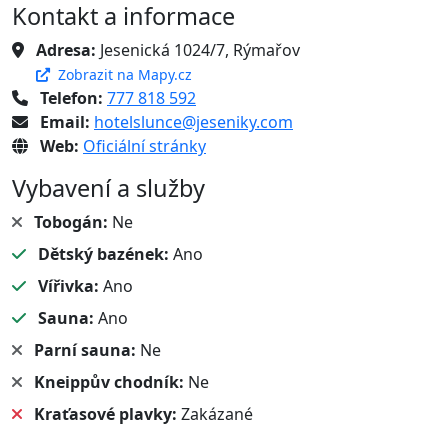
Kontakt a informace
Adresa:
Jesenická 1024/7, Rýmařov
Zobrazit na Mapy.cz
Telefon:
777 818 592
Email:
hotelslunce@jeseniky.com
Web:
Oficiální stránky
Vybavení a služby
Tobogán:
Ne
Dětský bazének:
Ano
Vířivka:
Ano
Sauna:
Ano
Parní sauna:
Ne
Kneippův chodník:
Ne
Kraťasové plavky:
Zakázané