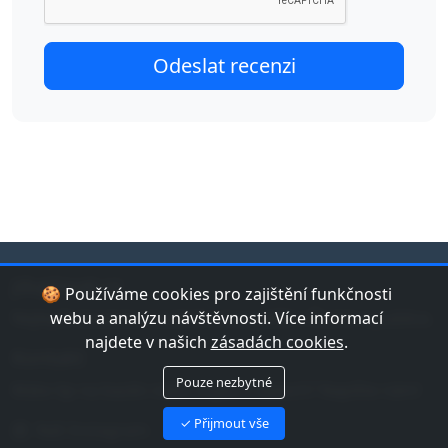
jduplavat.cz
🍪 Používáme cookies pro zajištění funkčnosti
Nejlepší databáze bazénů a koupališť v České republice.
webu a analýzu návštěvnosti. Více informací
najdete v našich
zásadách cookies
.
Kontakt
Pouze nezbytné
Máte tip na bazén nebo chybu v datech? Napište nám!
✓ Přijmout vše
Náš Instagram