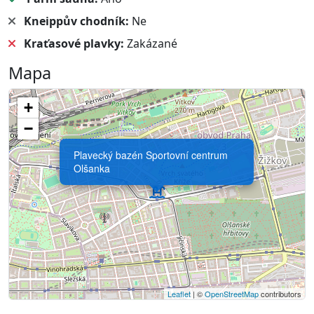
Kneippův chodník:
Ne
Kraťasové plavky:
Zakázané
Mapa
+
−
Plavecký bazén Sportovní centrum
Olšanka
Leaflet
| ©
OpenStreetMap
contributors