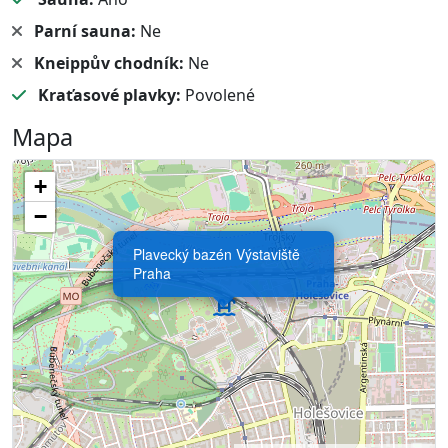
Parní sauna:
Ne
Kneippův chodník:
Ne
Kraťasové plavky:
Povolené
Mapa
+
−
Plavecký bazén Výstaviště
Praha