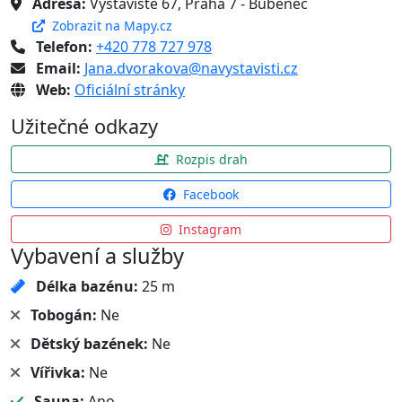
Adresa:
Výstaviště 67, Praha 7 - Bubeneč
Zobrazit na Mapy.cz
Telefon:
+420 778 727 978
Email:
Jana.dvorakova@navystavisti.cz
Web:
Oficiální stránky
Užitečné odkazy
Rozpis drah
Facebook
Instagram
Vybavení a služby
Délka bazénu:
25 m
Tobogán:
Ne
Dětský bazének:
Ne
Vířivka:
Ne
Sauna:
Ano