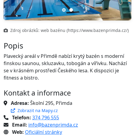
Previous
Next
Zdroj obrázků: web bazénu (https://www.bazenprimda.cz/)
Popis
Plavecký areál v Přimdě nabízí krytý bazén s moderní
finskou saunou, skluzavku, tobogán a vířivku. Nachází
se v krásném prostředí Českého lesa. K dispozici je
fitness a bistro.
Kontakt a informace
Adresa:
Školní 295, Přimda
Zobrazit na Mapy.cz
Telefon:
374 796 555
Email:
info@bazenprimda.cz
Web:
Oficiální stránky