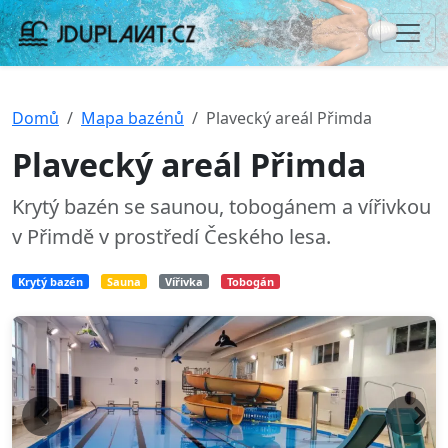
Domů
Mapa bazénů
Plavecký areál Přimda
Plavecký areál Přimda
Krytý bazén se saunou, tobogánem a vířivkou
v Přimdě v prostředí Českého lesa.
Krytý bazén
Sauna
Vířivka
Tobogán