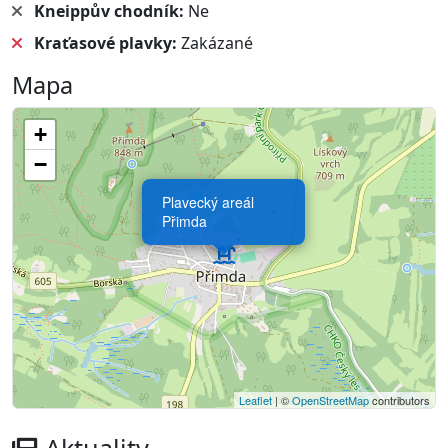
Kneippův chodník:
Ne
Kraťasové plavky:
Zakázané
Mapa
+
−
Plavecký areál
Přimda
Leaflet
| ©
OpenStreetMap
contributors