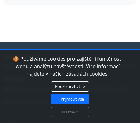
jduplavat.cz
🍪 Používáme cookies pro zajištění funkčnosti
Nejlepší databáze bazénů a koupališť v České republice.
webu a analýzu návštěvnosti. Více informací
najdete v našich
zásadách cookies
.
Kontakt
Pouze nezbytné
Máte tip na bazén nebo chybu v datech? Napište nám!
✓ Přijmout vše
Náš Instagram
Nastavit
© 2026 jduplavat.cz. Všechna práva vyhrazena.
Zásady cookies EU
Zásady zpracování osobních
údajů
Mapa webu