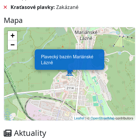
Kraťasové plavky:
Zakázané
Mapa
+
−
Plavecký bazén Mariánské
Lázně
Leaflet
| ©
OpenStreetMap
contributors
Aktuality