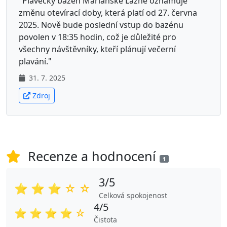
"Plavecký bazén Mariánské Lázně oznamuje
změnu otevírací doby, která platí od 27. června
2025. Nově bude poslední vstup do bazénu
povolen v 18:35 hodin, což je důležité pro
všechny návštěvníky, kteří plánují večerní
plavání."
31. 7. 2025
Zdroj
Recenze a hodnocení
1
3/5
⭐
⭐
⭐
☆
☆
Celková spokojenost
4/5
⭐
⭐
⭐
⭐
☆
Čistota