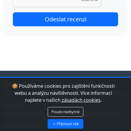
jduplavat.cz
🍪 Používáme cookies pro zajištění funkčnosti
Nejlepší databáze bazénů a koupališť v České republice.
webu a analýzu návštěvnosti. Více informací
najdete v našich
zásadách cookies
.
Kontakt
Pouze nezbytné
Máte tip na bazén nebo chybu v datech? Napište nám!
✓ Přijmout vše
Náš Instagram