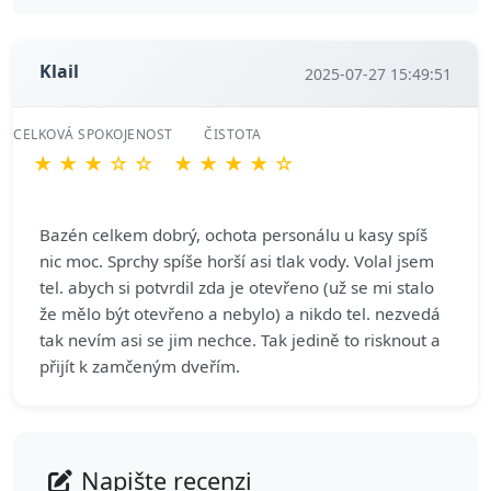
Klail
2025-07-27 15:49:51
CELKOVÁ SPOKOJENOST
ČISTOTA
★
★
★
☆
☆
★
★
★
★
☆
Bazén celkem dobrý, ochota personálu u kasy spíš
nic moc. Sprchy spíše horší asi tlak vody. Volal jsem
tel. abych si potvrdil zda je otevřeno (už se mi stalo
že mělo být otevřeno a nebylo) a nikdo tel. nezvedá
tak nevím asi se jim nechce. Tak jedině to risknout a
přijít k zamčeným dveřím.
Napište recenzi