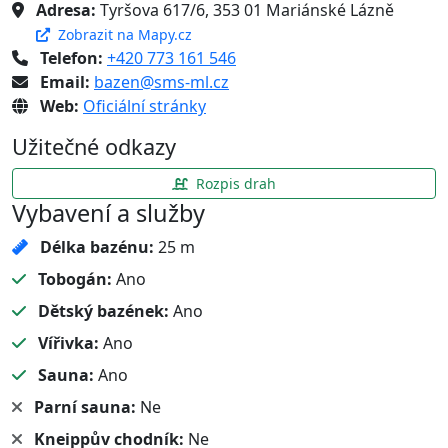
Adresa:
Tyršova 617/6, 353 01 Mariánské Lázně
Zobrazit na Mapy.cz
Telefon:
+420 773 161 546
Email:
bazen@sms-ml.cz
Web:
Oficiální stránky
Užitečné odkazy
Rozpis drah
Vybavení a služby
Délka bazénu:
25 m
Tobogán:
Ano
Dětský bazének:
Ano
Vířivka:
Ano
Sauna:
Ano
Parní sauna:
Ne
Kneippův chodník:
Ne