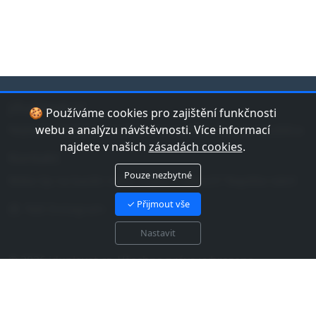
jduplavat.cz
🍪 Používáme cookies pro zajištění funkčnosti
Nejlepší databáze bazénů a koupališť v České republice.
webu a analýzu návštěvnosti. Více informací
najdete v našich
zásadách cookies
.
Kontakt
Pouze nezbytné
Máte tip na bazén nebo chybu v datech? Napište nám!
✓ Přijmout vše
Náš Instagram
Nastavit
© 2026 jduplavat.cz. Všechna práva vyhrazena.
Zásady cookies EU
Zásady zpracování osobních
údajů
Mapa webu