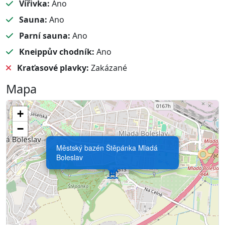
Vířivka:
Ano
Sauna:
Ano
Parní sauna:
Ano
Kneippův chodník:
Ano
Kraťasové plavky:
Zakázané
Mapa
+
−
Městský bazén Štěpánka Mladá
Boleslav