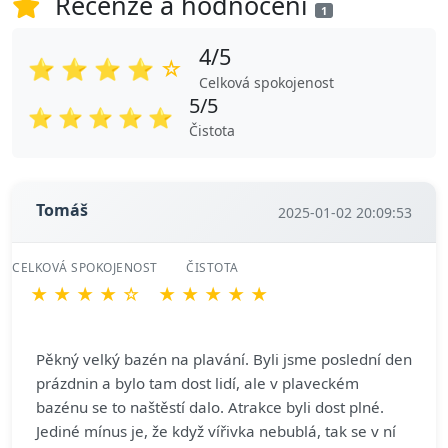
Recenze a hodnocení
1
4/5
⭐
⭐
⭐
⭐
☆
Celková spokojenost
5/5
⭐
⭐
⭐
⭐
⭐
Čistota
Tomáš
2025-01-02 20:09:53
CELKOVÁ SPOKOJENOST
ČISTOTA
★
★
★
★
☆
★
★
★
★
★
Pěkný velký bazén na plavání. Byli jsme poslední den
prázdnin a bylo tam dost lidí, ale v plaveckém
bazénu se to naštěstí dalo. Atrakce byli dost plné.
Jediné mínus je, že když vířivka nebublá, tak se v ní