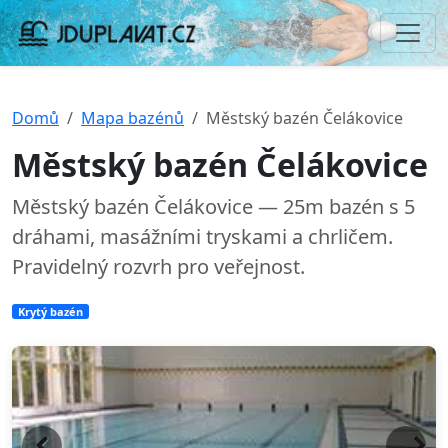
Domů
Mapa bazénů
Městský bazén Čelákovice
Městský bazén Čelákovice
Městský bazén Čelákovice — 25m bazén s 5
dráhami, masážními tryskami a chrličem.
Pravidelný rozvrh pro veřejnost.
Krytý bazén