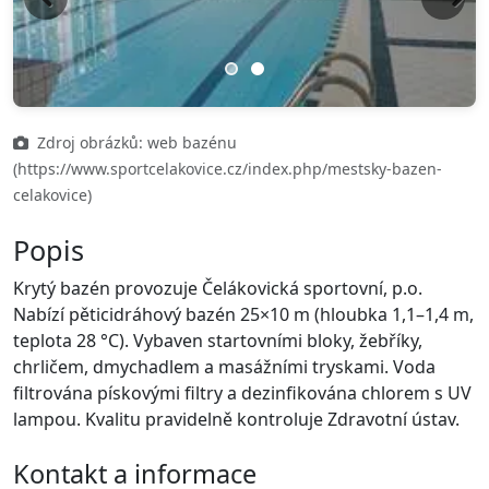
Previous
Next
Zdroj obrázků: web bazénu
(https://www.sportcelakovice.cz/index.php/mestsky-bazen-
celakovice)
Popis
Krytý bazén provozuje Čelákovická sportovní, p.o.
Nabízí pěticidráhový bazén 25×10 m (hloubka 1,1–1,4 m,
teplota 28 °C). Vybaven startovními bloky, žebříky,
chrličem, dmychadlem a masážními tryskami. Voda
filtrována pískovými filtry a dezinfikována chlorem s UV
lampou. Kvalitu pravidelně kontroluje Zdravotní ústav.
Kontakt a informace