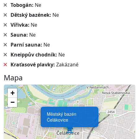
Tobogán:
Ne
Dětský bazének:
Ne
Vířivka:
Ne
Sauna:
Ne
Parní sauna:
Ne
Kneippův chodník:
Ne
Kraťasové plavky:
Zakázané
Mapa
+
−
Městský bazén
Čelákovice