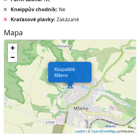
Kneippův chodník:
Ne
Kraťasové plavky:
Zakázané
Mapa
+
−
Koupaliště
Mšeno
Leaflet
| ©
OpenStreetMap
contributors