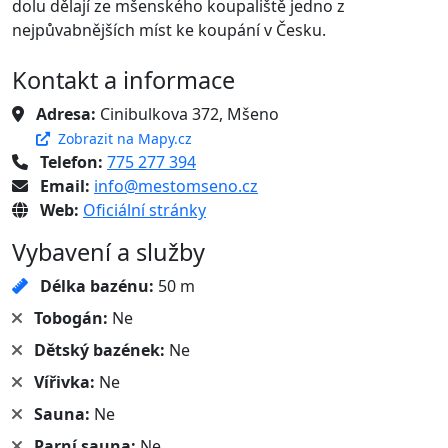
dolu dělají ze mšenského koupaliště jedno z
nejpůvabnějších míst ke koupání v Česku.
Kontakt a informace
Adresa:
Cinibulkova 372, Mšeno
Zobrazit na Mapy.cz
Telefon:
775 277 394
Email:
info@mestomseno.cz
Web:
Oficiální stránky
Vybavení a služby
Délka bazénu:
50 m
Tobogán:
Ne
Dětský bazének:
Ne
Vířivka:
Ne
Sauna:
Ne
Parní sauna:
Ne