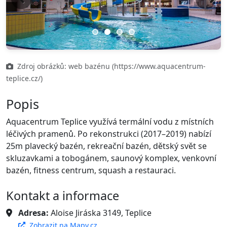
Previous
Next
Zdroj obrázků: web bazénu (https://www.aquacentrum-
teplice.cz/)
Popis
Aquacentrum Teplice využívá termální vodu z místních
léčivých pramenů. Po rekonstrukci (2017–2019) nabízí
25m plavecký bazén, rekreační bazén, dětský svět se
skluzavkami a tobogánem, saunový komplex, venkovní
bazén, fitness centrum, squash a restauraci.
Kontakt a informace
Adresa:
Aloise Jiráska 3149, Teplice
Zobrazit na Mapy.cz