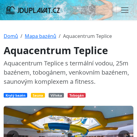
Domů
Mapa bazénů
Aquacentrum Teplice
Aquacentrum Teplice
Aquacentrum Teplice s termální vodou, 25m
bazénem, tobogánem, venkovním bazénem,
saunovým komplexem a fitness.
Krytý bazén
Sauna
Vířivka
Tobogán