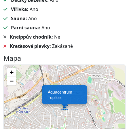
Dětský bazének:
Ano
Vířivka:
Ano
Sauna:
Ano
Parní sauna:
Ano
Kneippův chodník:
Ne
Kraťasové plavky:
Zakázané
Mapa
+
−
Aquacentrum
Teplice