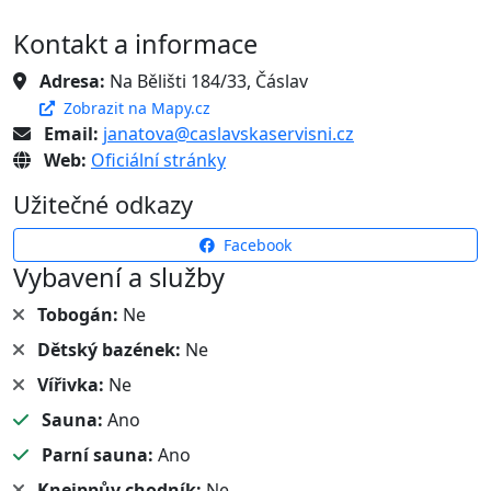
Kontakt a informace
Adresa:
Na Bělišti 184/33, Čáslav
Zobrazit na Mapy.cz
Email:
janatova@caslavskaservisni.cz
Web:
Oficiální stránky
Užitečné odkazy
Facebook
Vybavení a služby
Tobogán:
Ne
Dětský bazének:
Ne
Vířivka:
Ne
Sauna:
Ano
Parní sauna:
Ano
Kneippův chodník:
Ne