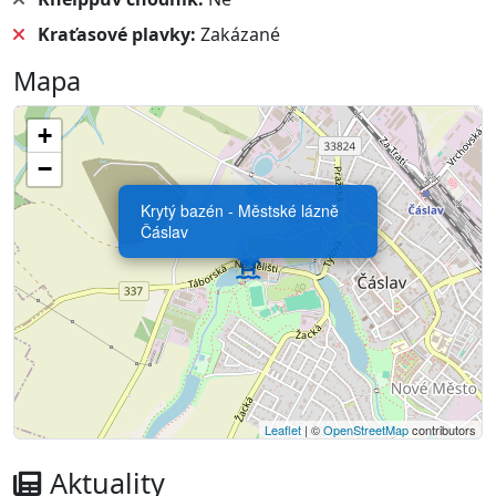
Kraťasové plavky:
Zakázané
Mapa
+
−
Krytý bazén - Městské lázně
Čáslav
Leaflet
| ©
OpenStreetMap
contributors
Aktuality