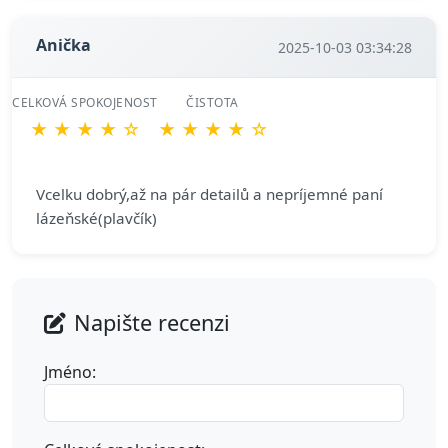
Anička
2025-10-03 03:34:28
CELKOVÁ SPOKOJENOST
ČISTOTA
★
★
★
★
☆
★
★
★
★
☆
Vcelku dobrý,až na pár detailů a nepríjemné paní
lázeňské(plavčík)
Napište recenzi
Jméno: