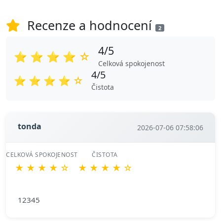
Recenze a hodnocení
2
4/5
⭐
⭐
⭐
⭐
☆
Celková spokojenost
4/5
⭐
⭐
⭐
⭐
☆
Čistota
tonda
2026-07-06 07:58:06
CELKOVÁ SPOKOJENOST
ČISTOTA
★
★
★
★
☆
★
★
★
★
☆
12345