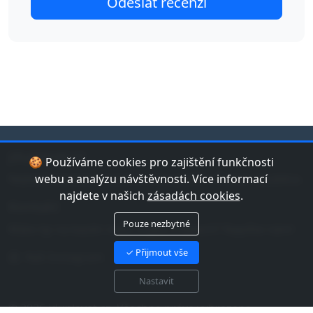
jduplavat.cz
🍪 Používáme cookies pro zajištění funkčnosti
Nejlepší databáze bazénů a koupališť v České republice.
webu a analýzu návštěvnosti. Více informací
najdete v našich
zásadách cookies
.
Kontakt
Pouze nezbytné
Máte tip na bazén nebo chybu v datech? Napište nám!
✓ Přijmout vše
Náš Instagram
Nastavit
© 2026 jduplavat.cz. Všechna práva vyhrazena.