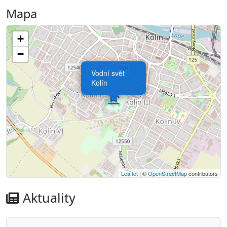
Mapa
+
−
Vodní svět
Kolín
Leaflet
| ©
OpenStreetMap
contributors
Aktuality