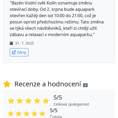
"Bazén Vodní svět Kolín oznamuje změnu
otevírací doby. Od 2. srpna bude aquapark
otevřen každý den od 10:00 do 21:00, což je
posun oproti předchozímu režimu. Tato změna
se týká všech návštěvníků, kteří si chtějí užít
zábavu a relaxaci v moderním aquaparku."
31. 7. 2025
Zdroj
Recenze a hodnocení
1
5/5
⭐
⭐
⭐
⭐
⭐
Celková spokojenost
5/5
⭐
⭐
⭐
⭐
⭐
Čistota