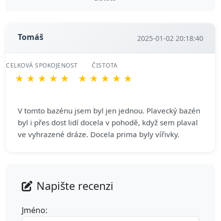
Tomáš
2025-01-02 20:18:40
CELKOVÁ SPOKOJENOST
ČISTOTA
★
★
★
★
★
★
★
★
★
★
V tomto bazénu jsem byl jen jednou. Plavecký bazén
byl i přes dost lidí docela v pohodě, když sem plaval
ve vyhrazené dráze. Docela prima byly vířivky.
Napište recenzi
Jméno: