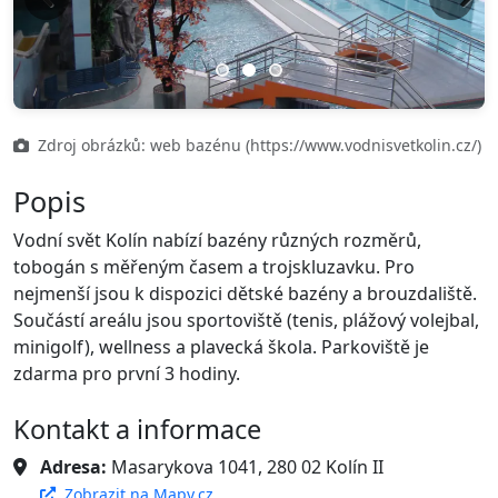
Previous
Next
Zdroj obrázků: web bazénu (https://www.vodnisvetkolin.cz/)
Popis
Vodní svět Kolín nabízí bazény různých rozměrů,
tobogán s měřeným časem a trojskluzavku. Pro
nejmenší jsou k dispozici dětské bazény a brouzdaliště.
Součástí areálu jsou sportoviště (tenis, plážový volejbal,
minigolf), wellness a plavecká škola. Parkoviště je
zdarma pro první 3 hodiny.
Kontakt a informace
Adresa:
Masarykova 1041, 280 02 Kolín II
Zobrazit na Mapy.cz