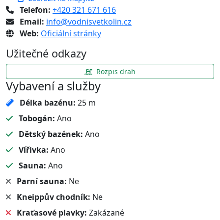
Telefon:
+420 321 671 616
Email:
info@vodnisvetkolin.cz
Web:
Oficiální stránky
Užitečné odkazy
Rozpis drah
Vybavení a služby
Délka bazénu:
25 m
Tobogán:
Ano
Dětský bazének:
Ano
Vířivka:
Ano
Sauna:
Ano
Parní sauna:
Ne
Kneippův chodník:
Ne
Kraťasové plavky:
Zakázané