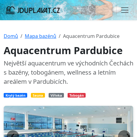
Domů
Mapa bazénů
Aquacentrum Pardubice
Aquacentrum Pardubice
Největší aquacentrum ve východních Čechách
s bazény, tobogánem, wellness a letním
areálem v Pardubicích.
Krytý bazén
Sauna
Vířivka
Tobogán