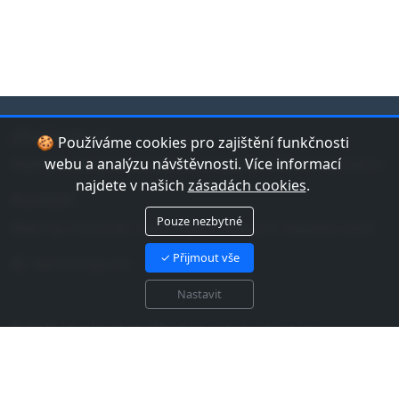
jduplavat.cz
🍪 Používáme cookies pro zajištění funkčnosti
Nejlepší databáze bazénů a koupališť v České republice.
webu a analýzu návštěvnosti. Více informací
najdete v našich
zásadách cookies
.
Kontakt
Pouze nezbytné
Máte tip na bazén nebo chybu v datech? Napište nám!
✓ Přijmout vše
Náš Instagram
Nastavit
© 2026 jduplavat.cz. Všechna práva vyhrazena.
Zásady cookies EU
Zásady zpracování osobních
údajů
Mapa webu