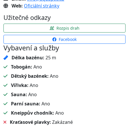
Web:
Oficiální stránky
Užitečné odkazy
Rozpis drah
Facebook
Vybavení a služby
Délka bazénu:
25 m
Tobogán:
Ano
Dětský bazének:
Ano
Vířivka:
Ano
Sauna:
Ano
Parní sauna:
Ano
Kneippův chodník:
Ano
Kraťasové plavky:
Zakázané