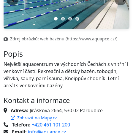
Previous
Next
Zdroj obrázků: web bazénu (https://www.aquapce.cz/)
Popis
Největší aquacentrum ve východních Čechách s vnitřní i
venkovní částí. Rekreační a dětský bazén, tobogán,
vířivka, sauny, parní sauna, Kneippův chodník. Letní
areál s venkovními bazény.
Kontakt a informace
Adresa:
Jiráskova 2664, 530 02 Pardubice
Zobrazit na Mapy.cz
Telefon:
+420 461 101 200
Email:
info@aquapce.cz