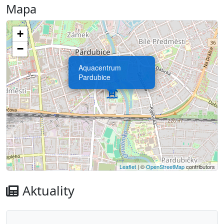
Mapa
+
−
Aquacentrum
Pardubice
Leaflet
| ©
OpenStreetMap
contributors
Aktuality