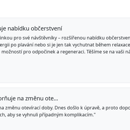
uje nabídku občerstvení
vinkou pro své návštěvníky – rozšířenou nabídku občerstven
rgii po plavání nebo si je jen tak vychutnat během relaxace
e možností pro odpočinek a regeneraci. Těšíme se na vaši n
rňuje na změnu ote...
na změnu otevírací doby. Dnes došlo k úpravě, a proto do
ch, aby se vyhnuli případným komplikacím."