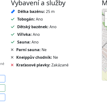
Vybavení a služby
M
Délka bazénu:
25 m
Tobogán:
Ano
Dětský bazének:
Ano
Vířivka:
Ano
Sauna:
Ano
Parní sauna:
Ne
Kneippův chodník:
Ne
sné
Kraťasové plavky:
Zakázané