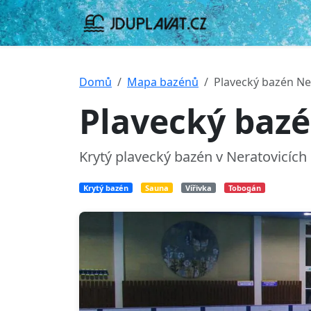
Domů
Mapa bazénů
Plavecký bazén Ne
Plavecký bazé
Krytý plavecký bazén v Neratovicíc
Krytý bazén
Sauna
Vířivka
Tobogán