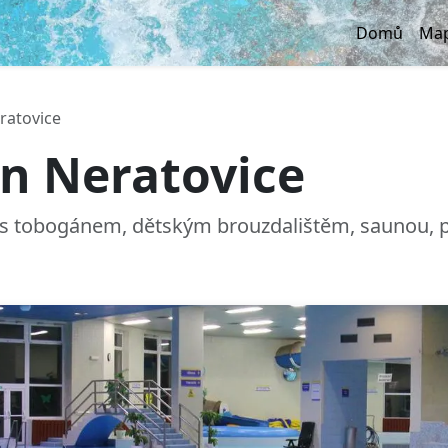
Domů
Map
ratovice
n Neratovice
h s tobogánem, dětským brouzdalištěm, saunou,