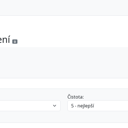
ení
0
Čistota: