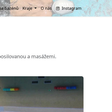
a bazénů
Kraje
O nás
Instagram
 posilovanou a masážemi.