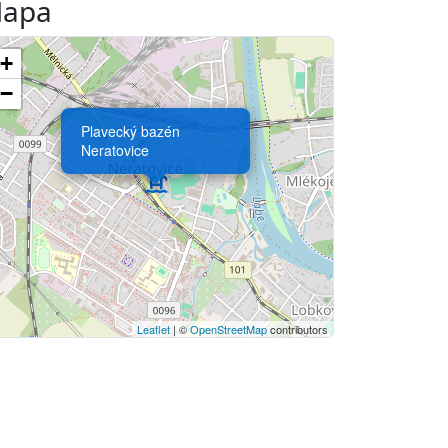
apa
+
−
Plavecký bazén
Neratovice
Leaflet
| ©
OpenStreetMap
contributors