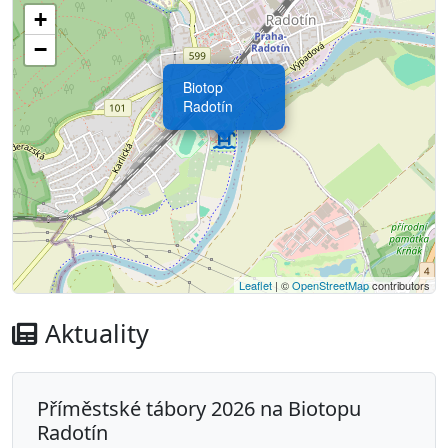
+
−
Biotop
Radotín
Leaflet
| ©
OpenStreetMap
contributors
Aktuality
Příměstské tábory 2026 na Biotopu
Radotín