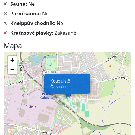
Sauna:
Ne
Parní sauna:
Ne
Kneippův chodník:
Ne
Kraťasové plavky:
Zakázané
Mapa
+
−
Koupaliště
Čakovice