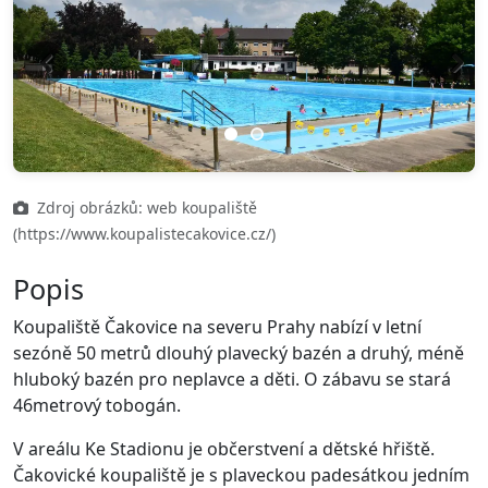
Previous
Next
Zdroj obrázků: web koupaliště
(https://www.koupalistecakovice.cz/)
Popis
Koupaliště Čakovice na severu Prahy nabízí v letní
sezóně 50 metrů dlouhý plavecký bazén a druhý, méně
hluboký bazén pro neplavce a děti. O zábavu se stará
46metrový tobogán.
V areálu Ke Stadionu je občerstvení a dětské hřiště.
Čakovické koupaliště je s plaveckou padesátkou jedním