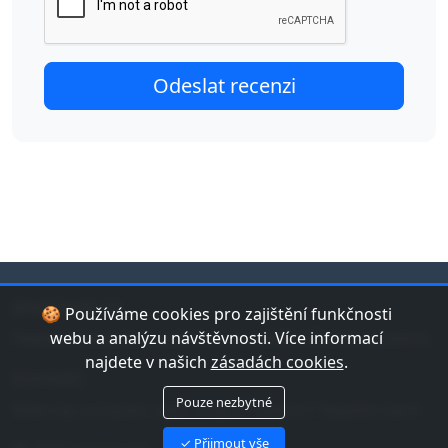
jduplavat.cz
🍪 Používáme cookies pro zajištění funkčnosti
Nejlepší databáze bazénů a koupališť v České republice.
webu a analýzu návštěvnosti. Více informací
najdete v našich
zásadách cookies
.
Kontakt
Pouze nezbytné
Máte tip na bazén nebo chybu v datech? Napište nám!
✓ Přijmout vše