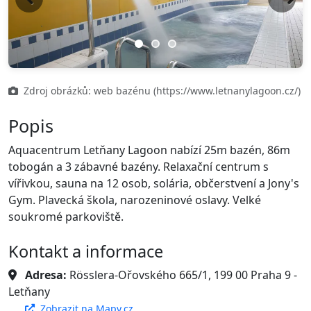
Previous
Next
Zdroj obrázků: web bazénu (https://www.letnanylagoon.cz/)
Popis
Aquacentrum Letňany Lagoon nabízí 25m bazén, 86m
tobogán a 3 zábavné bazény. Relaxační centrum s
vířivkou, sauna na 12 osob, solária, občerstvení a Jony's
Gym. Plavecká škola, narozeninové oslavy. Velké
soukromé parkoviště.
Kontakt a informace
Adresa:
Rösslera-Ořovského 665/1, 199 00 Praha 9 -
Letňany
Zobrazit na Mapy.cz