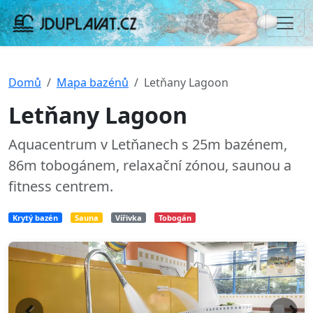
Domů
Mapa bazénů
Letňany Lagoon
Letňany Lagoon
Aquacentrum v Letňanech s 25m bazénem,
86m tobogánem, relaxační zónou, saunou a
fitness centrem.
Krytý bazén
Sauna
Vířivka
Tobogán