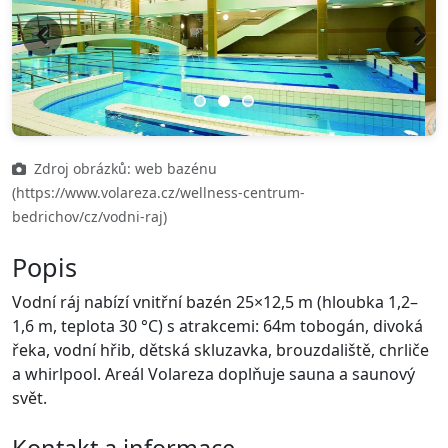
Previous
Next
Zdroj obrázků: web bazénu
(https://www.volareza.cz/wellness-centrum-
bedrichov/cz/vodni-raj)
Popis
Vodní ráj nabízí vnitřní bazén 25×12,5 m (hloubka 1,2–
1,6 m, teplota 30 °C) s atrakcemi: 64m tobogán, divoká
řeka, vodní hřib, dětská skluzavka, brouzdaliště, chrliče
a whirlpool. Areál Volareza doplňuje sauna a saunový
svět.