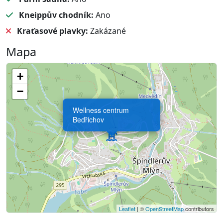
Kneippův chodník:
Ano
Kraťasové plavky:
Zakázané
Mapa
+
−
Wellness centrum
Bedřichov
Leaflet
| ©
OpenStreetMap
contributors