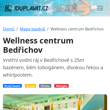
Domů
Mapa bazénů
Wellness centrum Bedřichov
Wellness centrum
Bedřichov
Vnitřní vodní ráj v Bedřichově s 25m
bazénem, 64m tobogánem, divokou řekou a
whirlpoolem.
Krytý bazén
Sauna
Vířivka
Tobogán