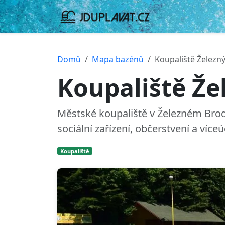
Domů
Mapa bazénů
Koupaliště Železn
Koupaliště Že
Městské koupaliště v Železném Brod
sociální zařízení, občerstvení a víceú
Koupaliště