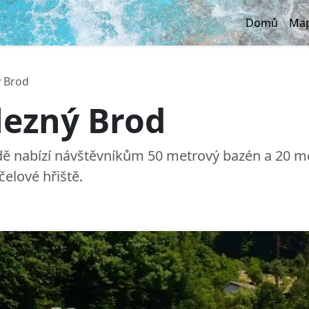
Domů
Map
ý Brod
lezný Brod
ě nabízí návštěvníkům 50 metrový bazén a 20 met
čelové hřiště.