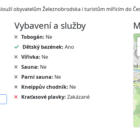
slouží obyvatelům Železnobrodska i turistům mířícím do Česk
Vybavení a služby
M
Tobogán:
Ne
Dětský bazének:
Ano
Vířivka:
Ne
Sauna:
Ne
Parní sauna:
Ne
Kneippův chodník:
Ne
Kraťasové plavky:
Zakázané