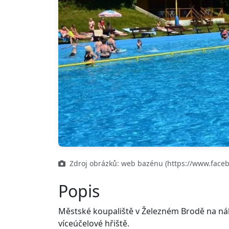
Zdroj obrázků: web bazénu (https://www.faceb
Popis
Městské koupaliště v Železném Brodě na náb
víceúčelové hřiště.