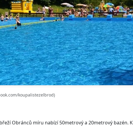
ook.com/koupalistezelbrod)
řeží Obránců míru nabízí 50metrový a 20metrový bazén. K di