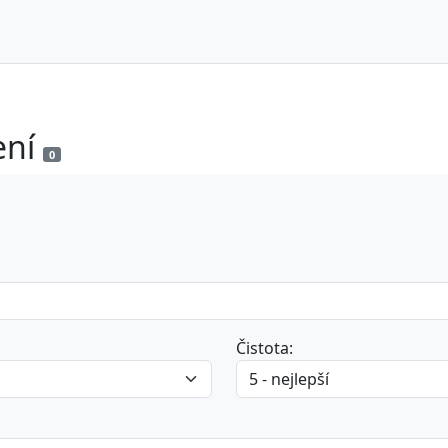
ení
0
Čistota: