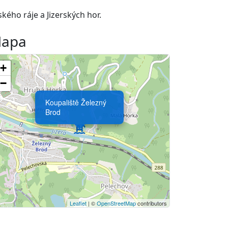
ého ráje a Jizerských hor.
apa
+
−
Koupaliště Železný
Brod
Leaflet
| ©
OpenStreetMap
contributors