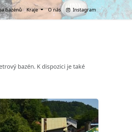
a bazénů
Kraje
O nás
Instagram
rový bazén. K dispozici je také