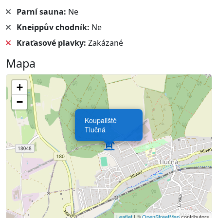
Parní sauna:
Ne
Kneippův chodník:
Ne
Kraťasové plavky:
Zakázané
Mapa
+
−
Koupaliště
Tlučná
Leaflet
| ©
OpenStreetMap
contributors