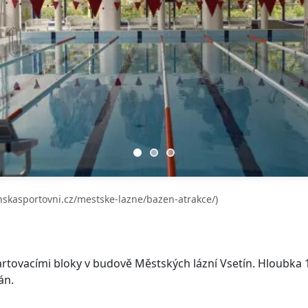
nskasportovni.cz/mestske-lazne/bazen-atrakce/)
rtovacími bloky v budově Městských lázní Vsetín. Hloubka 1–
án.