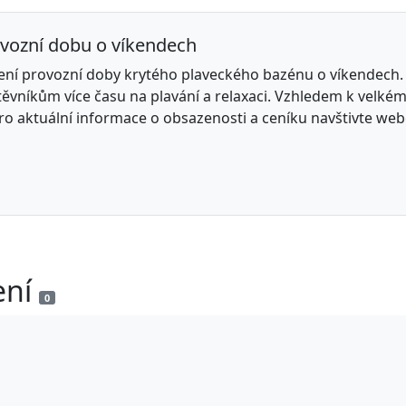
rovozní dobu o víkendech
ení provozní doby krytého plaveckého bazénu o víkendech.
těvníkům více času na plavání a relaxaci. Vzhledem k velké
 aktuální informace o obsazenosti a ceníku navštivte webo
ení
0