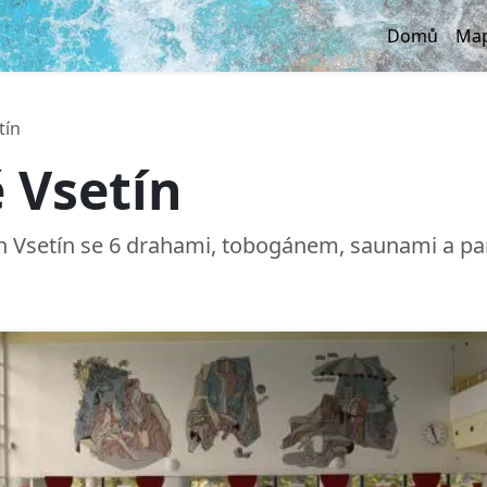
Domů
Map
tín
 Vsetín
 Vsetín se 6 drahami, tobogánem, saunami a parn