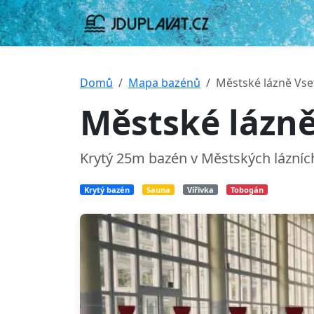
Domů
Mapa bazénů
Městské lázně Vse
Městské lázně
Krytý 25m bazén v Městských lázních
Krytý bazén
Sauna
Vířivka
Tobogán