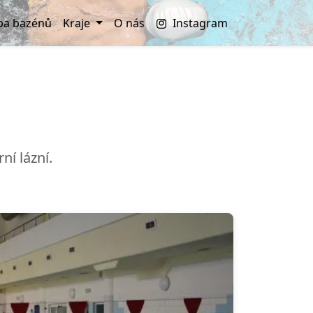
a bazénů
Kraje
O nás
Instagram
í lázní.