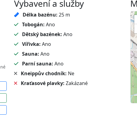
Vybavení a služby
M
Délka bazénu:
25 m
Tobogán:
Ano
Dětský bazének:
Ano
Vířivka:
Ano
Sauna:
Ano
Parní sauna:
Ano
sné
Kneippův chodník:
Ne
Kraťasové plavky:
Zakázané