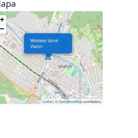
apa
+
−
Městské lázně
Vsetín
Leaflet
| ©
OpenStreetMap
contributors