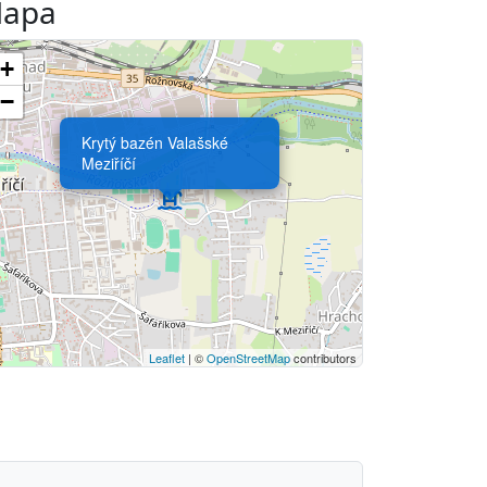
apa
+
−
Krytý bazén Valašské
Meziříčí
Leaflet
| ©
OpenStreetMap
contributors