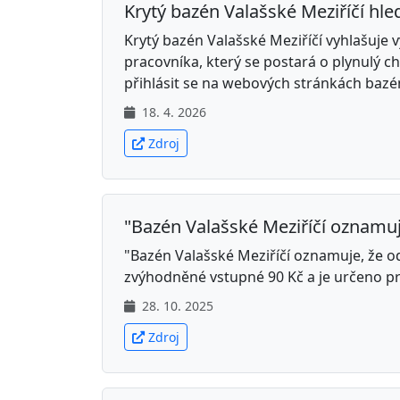
Krytý bazén Valašské Meziříčí h
Krytý bazén Valašské Meziříčí vyhlašuj
pracovníka, který se postará o plynulý ch
přihlásit se na webových stránkách bazénu.
18. 4. 2026
Zdroj
"Bazén Valašské Meziříčí oznamuje,
"Bazén Valašské Meziříčí oznamuje, že od 
zvýhodněné vstupné 90 Kč a je určeno pro
28. 10. 2025
Zdroj