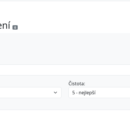
ení
0
Čistota: