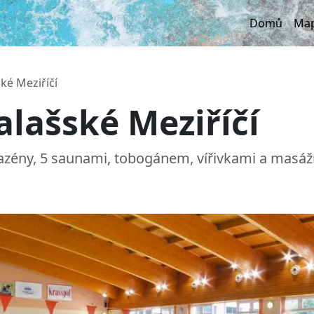
Domů
Map
ké Meziříčí
alašské Meziříčí
azény, 5 saunami, tobogánem, vířivkami a masáž