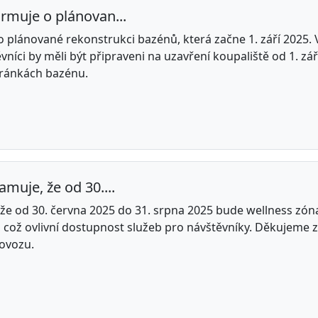
ormuje o plánovan...
o plánované rekonstrukci bazénů, která začne 1. září 2025.
níci by měli být připraveni na uzavření koupaliště od 1. z
stránkách bazénu.
muje, že od 30....
 že od 30. června 2025 do 31. srpna 2025 bude wellness zó
 což ovlivní dostupnost služeb pro návštěvníky. Děkujeme
rovozu.