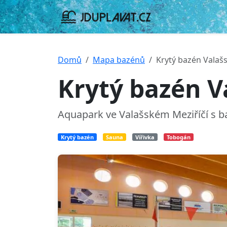
Domů
Mapa bazénů
Krytý bazén Valašs
Krytý bazén V
Aquapark ve Valašském Meziříčí s b
Krytý bazén
Sauna
Vířivka
Tobogán