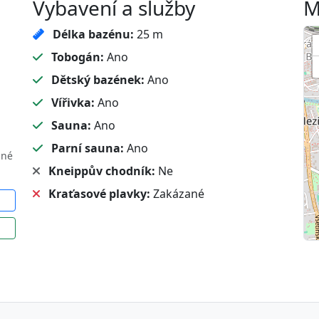
Vybavení a služby
M
Délka bazénu:
25 m
Tobogán:
Ano
Dětský bazének:
Ano
Vířivka:
Ano
Sauna:
Ano
Parní sauna:
Ano
sné
Kneippův chodník:
Ne
Kraťasové plavky:
Zakázané