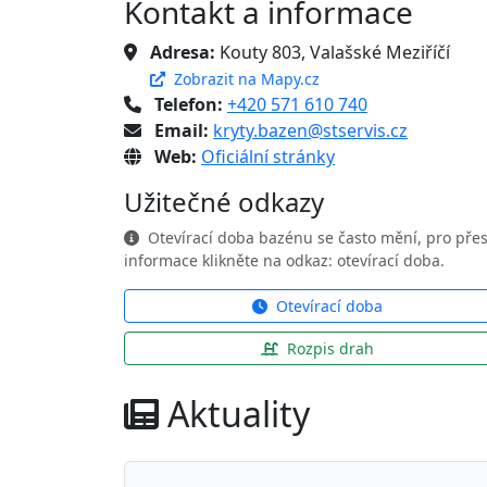
Kontakt a informace
Adresa:
Kouty 803, Valašské Meziříčí
Zobrazit na Mapy.cz
Telefon:
+420 571 610 740
Email:
kryty.bazen@stservis.cz
Web:
Oficiální stránky
Užitečné odkazy
Otevírací doba bazénu se často mění, pro pře
informace klikněte na odkaz: otevírací doba.
Otevírací doba
Rozpis drah
Aktuality